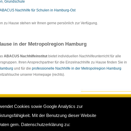
en
,
Grundschule
ABACUS Nachhilfe für Schulen in Hamburg-Ost
en zu Hause stehen wir Ihnen gerne persönlich zur Verfügung.
ause in der Metropolregion Hamburg
Das
ABACUS Nachhilfeinstitut
bietet individuellen Nachhilfeunterricht für alle
rsgruppen. Ihren Ansprechpartner für die Einzelnachhilfe zu Hause finden Sie in
 Hamburg
und für die
professionelle Nachhilfe in der Metropolregion Hamburg
tleitzahlsuche unserer Homepage (rechts).
wendet Cookies sowie Google Analytics zur
e Hamburg
:
Impressum
/
Sitemap
/
Datenschutz
/
Kontakt
stungsfähigkeit. Mit der Benutzung dieser Website
rkamp 16 b, 22175 Hamburg - Telefon: 040 - 681370 / 60761683
aten gem. Datenschutzerklärung zu: