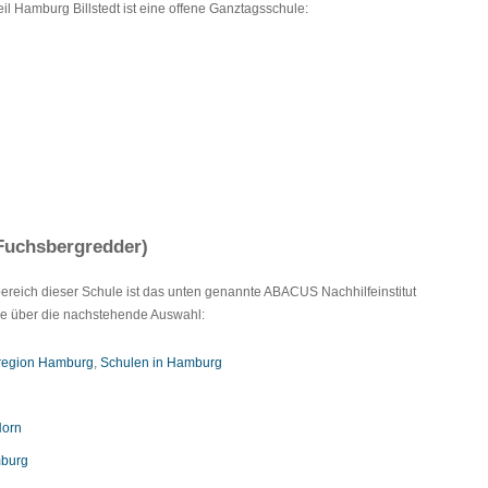
l Hamburg Billstedt ist eine offene Ganztagsschule:
 Fuchsbergredder)
lbereich dieser Schule ist das unten genannte ABACUS Nachhilfeinstitut
Sie über die nachstehende Auswahl:
lregion Hamburg
,
Schulen in Hamburg
Horn
mburg