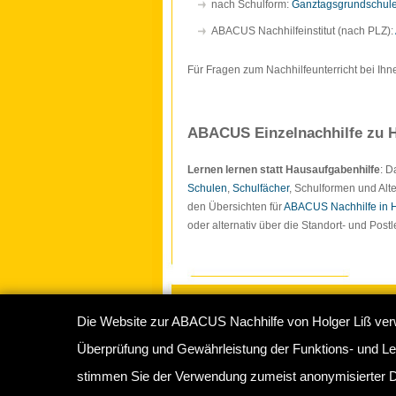
nach Schulform:
Ganztagsgrundschul
ABACUS Nachhilfeinstitut (nach PLZ):
Für Fragen zum Nachhilfeunterricht bei Ihn
ABACUS Einzelnachhilfe zu H
Lernen lernen statt Hausaufgabenhilfe
: 
Schulen
,
Schulfächer
, Schulformen und Alte
den Übersichten für
ABACUS Nachhilfe in
oder alternativ über die Standort- und Pos
Die Website zur ABACUS Nachhilfe von Holger Liß ver
Copyright © 2009-2026
ABACUS Nachhilf
Überprüfung und Gewährleistung der Funktions- und Lei
Abacus Nachhilfeinstitut Hamburg
, Sperbe
stimmen Sie der Verwendung zumeist anonymisierter D