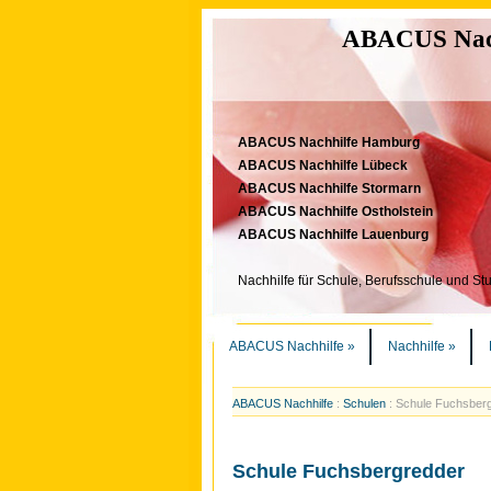
ABACUS Nachh
ABACUS Nachhilfe Hamburg
ABACUS Nachhilfe Lübeck
ABACUS Nachhilfe Stormarn
ABACUS Nachhilfe Ostholstein
ABACUS Nachhilfe Lauenburg
Nachhilfe für Schule, Berufsschule und St
ABACUS Nachhilfe
»
Nachhilfe
»
ABACUS Nachhilfe
:
Schulen
:
Schule Fuchsber
Schule Fuchsbergredder