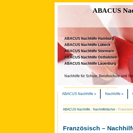
ABACUS Nachh
ABACUS Nachhilfe Hamburg
ABACUS Nachhilfe Lübeck
ABACUS Nachhilfe Stormarn
ABACUS Nachhilfe Ostholstein
ABACUS Nachhilfe Lauenburg
Nachhilfe für Schule, Berufsschule und St
ABACUS Nachhilfe
»
Nachhilfe
»
ABACUS Nachhilfe
:
Nachhilfefächer
:
Französis
Französisch – Nachhilf