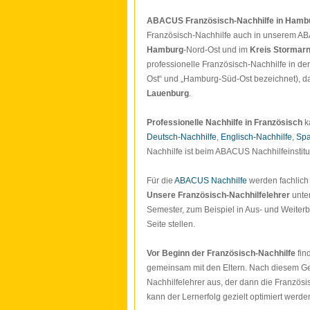
ABACUS Französisch-Nachhilfe in Hambu
Französisch-Nachhilfe auch in unserem ABACU
Hamburg
-Nord-Ost und im
Kreis Stormar
professionelle Französisch-Nachhilfe in d
Ost“ und „Hamburg-Süd-Ost bezeichnet), 
Lauenburg
.
Professionelle Nachhilfe in Französisch
k
Deutsch-Nachhilfe
,
Englisch-Nachhilfe
,
Spa
Nachhilfe ist beim ABACUS Nachhilfeinstitu
Für die
ABACUS Nachhilfe
werden fachlic
Unsere Französisch-Nachhilfelehrer
unter
Semester, zum Beispiel in Aus- und Weiterbi
Seite stellen.
Vor Beginn der Französisch-Nachhilfe
fin
gemeinsam mit den Eltern. Nach diesem Ge
Nachhilfelehrer aus, der dann die Französi
kann der Lernerfolg gezielt optimiert werde