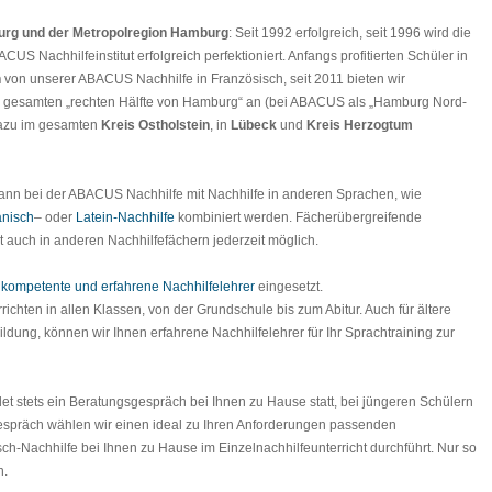
rg und der Metropolregion Hamburg
: Seit 1992 erfolgreich, seit 1996 wird die
S Nachhilfeinstitut erfolgreich perfektioniert. Anfangs profitierten Schüler in
n
von unserer ABACUS Nachhilfe in Französisch, seit 2011 bieten wir
er gesamten „rechten Hälfte von Hamburg“ an (bei ABACUS als „Hamburg Nord-
dazu im gesamten
Kreis Ostholstein
, in
Lübeck
und
Kreis Herzogtum
ann bei der ABACUS Nachhilfe mit Nachhilfe in anderen Sprachen, wie
nisch
– oder
Latein-Nachhilfe
kombiniert werden. Fächerübergreifende
t auch in anderen Nachhilfefächern jederzeit möglich.
h
kompetente und erfahrene Nachhilfelehrer
eingesetzt.
richten in allen Klassen, von der Grundschule bis zum Abitur. Auch für ältere
ldung, können wir Ihnen erfahrene Nachhilfelehrer für Ihr Sprachtraining zur
det stets ein Beratungsgespräch bei Ihnen zu Hause statt, bei jüngeren Schülern
spräch wählen wir einen ideal zu Ihren Anforderungen passenden
sch-Nachhilfe bei Ihnen zu Hause im Einzelnachhilfeunterricht durchführt. Nur so
n.