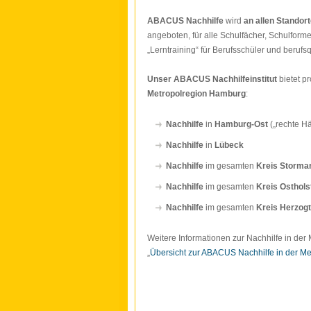
ABACUS Nachhilfe
wird
an allen Standor
angeboten, für alle Schulfächer, Schulform
„Lerntraining“ für Berufsschüler und beru
Unser ABACUS Nachhilfeinstitut
bietet p
Metropolregion Hamburg
:
Nachhilfe
in
Hamburg-Ost
(„rechte H
Nachhilfe
in
Lübeck
Nachhilfe
im gesamten
Kreis Storma
Nachhilfe
im gesamten
Kreis Osthols
Nachhilfe
im gesamten
Kreis Herzog
Weitere Informationen zur Nachhilfe in der
„
Übersicht zur ABACUS Nachhilfe in der M