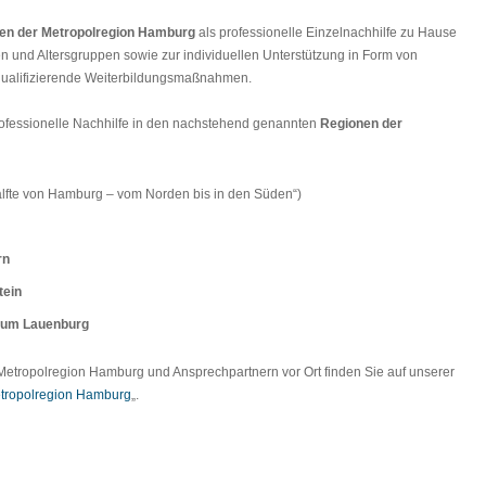
ten der Metropolregion Hamburg
als professionelle Einzelnachhilfe zu Hause
en und Altersgruppen sowie zur individuellen Unterstützung in Form von
fsqualifizierende Weiterbildungsmaßnahmen.
rofessionelle Nachhilfe in den nachstehend genannten
Regionen der
älfte von Hamburg – vom Norden bis in den Süden“)
rn
tein
tum Lauenburg
 Metropolregion Hamburg und Ansprechpartnern vor Ort finden Sie auf unserer
etropolregion Hamburg
„.