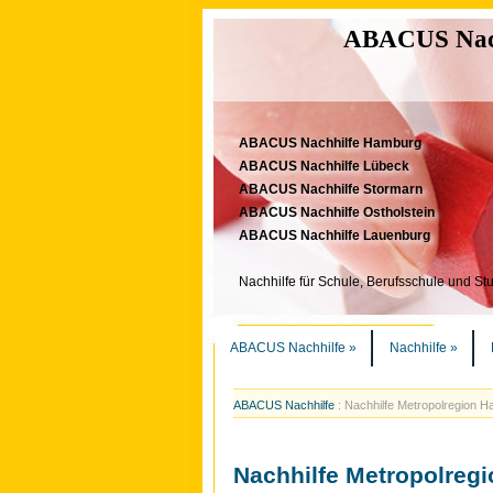
ABACUS Nachh
ABACUS Nachhilfe Hamburg
ABACUS Nachhilfe Lübeck
ABACUS Nachhilfe Stormarn
ABACUS Nachhilfe Ostholstein
ABACUS Nachhilfe Lauenburg
Nachhilfe für Schule, Berufsschule und St
ABACUS Nachhilfe
»
Nachhilfe
»
ABACUS Nachhilfe
:
Nachhilfe Metropolregion 
Nachhilfe Metropolreg