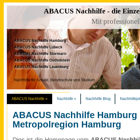
ABACUS Nachhilfe - die Einze
Mit professionel
ABACUS Nachhilfe Hamburg
ABACUS Nachhilfe Lübeck
ABACUS Nachhilfe Stormarn
ABACUS Nachhilfe Ostholstein
ABACUS Nachhilfe Lauenburg
Nachhilfe für Schule, Berufsschule und Studium
ABACUS Nachhilfe
»
Nachhilfe
»
Nachhilfe Blog
Nachhilfejo
ABACUS Nachhilfe Hamburg
Metropolregion Hamburg
Dies ist die Homepage vom
ABACUS Nachhilf