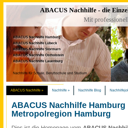
ABACUS Nachhilfe - die Einze
Mit professionel
ABACUS Nachhilfe Hamburg
ABACUS Nachhilfe Lübeck
ABACUS Nachhilfe Stormarn
ABACUS Nachhilfe Ostholstein
ABACUS Nachhilfe Lauenburg
Nachhilfe für Schule, Berufsschule und Studium
ABACUS Nachhilfe
»
Nachhilfe
»
Nachhilfe Blog
Nachhilfejo
ABACUS Nachhilfe Hamburg
Metropolregion Hamburg
Dies ist die Homepage vom
ABACUS Nachhilf