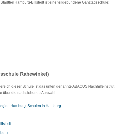
tadtteil Hamburg-Billstedt ist eine teilgebundene Ganztagsschule:
gsschule Rahewinkel)
lbereich dieser Schule ist das unten genannte ABACUS Nachhilfeinstitut
Sie über die nachstehende Auswahl:
lregion Hamburg
,
Schulen in Hamburg
llstedt
mburg