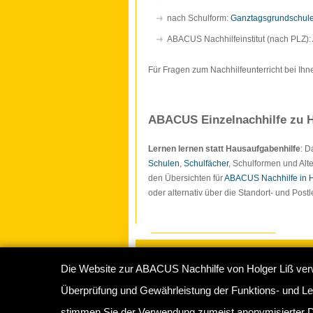
nach Schulform:
Ganztagsgrundschul
ABACUS Nachhilfeinstitut (nach PLZ):
Für Fragen zum Nachhilfeunterricht bei Ihn
ABACUS Einzelnachhilfe zu H
Lernen lernen statt Hausaufgabenhilfe
: 
Schulen
,
Schulfächer
, Schulformen und Alte
den Übersichten für
ABACUS Nachhilfe in
oder alternativ über die Standort- und Pos
Die Website zur ABACUS Nachhilfe von Holger Liß ver
Copyright © 2009-2026
ABACUS Nachhilf
Überprüfung und Gewährleistung der Funktions- und Lei
Abacus Nachhilfeinstitut Hamburg
, Sperbe
stimmen Sie der Verwendung zumeist anonymisierter D