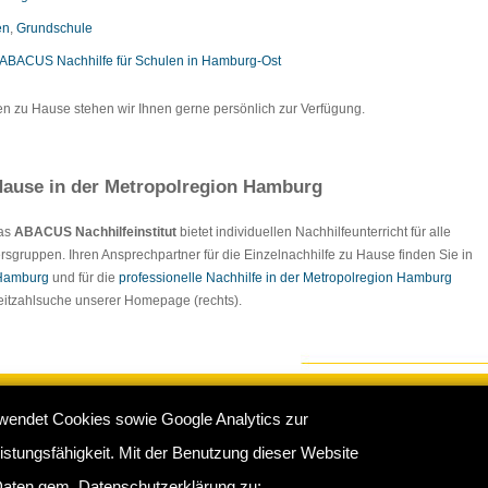
en
,
Grundschule
ABACUS Nachhilfe für Schulen in Hamburg-Ost
en zu Hause stehen wir Ihnen gerne persönlich zur Verfügung.
ause in der Metropolregion Hamburg
Das
ABACUS Nachhilfeinstitut
bietet individuellen Nachhilfeunterricht für alle
rsgruppen. Ihren Ansprechpartner für die Einzelnachhilfe zu Hause finden Sie in
 Hamburg
und für die
professionelle Nachhilfe in der Metropolregion Hamburg
tleitzahlsuche unserer Homepage (rechts).
wendet Cookies sowie Google Analytics zur
e Hamburg
:
Impressum
/
Sitemap
/
Datenschutz
/
Kontakt
stungsfähigkeit. Mit der Benutzung dieser Website
rkamp 16 b, 22175 Hamburg - Telefon: 040 - 681370 / 60761683
aten gem. Datenschutzerklärung zu: