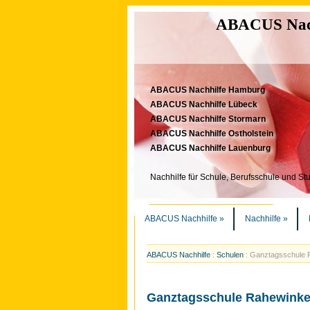
ABACUS Nachh
ABACUS Nachhilfe Hamburg
ABACUS Nachhilfe Lübeck
ABACUS Nachhilfe Stormarn
ABACUS Nachhilfe Ostholstein
ABACUS Nachhilfe Lauenburg
Nachhilfe für Schule, Berufsschule und St
ABACUS Nachhilfe
»
Nachhilfe
»
ABACUS Nachhilfe
:
Schulen
:
Ganztagsschule 
Ganztagsschule Rahewinke