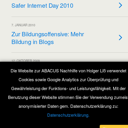
Safer Internet Day 2010
7. JANUAR 2010
Zur Bildungsoffensive: Mehr
Bildung in Blogs
12. OKTOBER 2009
Internet-Lerntipps für Kinder
Die Website zur ABACUS Nachhilfe von Holger Liß verwendet
Cookies sowie Google Analytics zur Überprüfung und
Gewährleistung der Funktions- und Leistungsfähigkeit. Mit der
Benutzung dieser Website stimmen Sie der Verwendung zumeis
Zum Seitenanfang
anonymisierter Daten gem. Datenschutzerklärung zu:
Mobil
Desktop
Datenschutzerklärung.
All content Copyright ABACUS Nachhilfe Blog