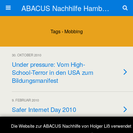
ABACUS Nachhilfe Hamburg
Tags › Mobbing
30. OKTOBER 2010
Under pressure: Vom High-
School-Terror in den USA zum
Bildungsmanifest
9. FEBRUAR 2010
Safer Internet Day 2010
Die Website zur ABACUS Nachhilfe von Holger Liß verwendet