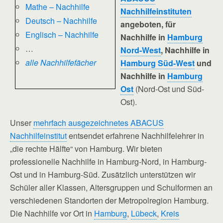
Mathe – Nachhilfe
Nachhilfeinstituten
Deutsch – Nachhilfe
angeboten, für
Englisch – Nachhilfe
Nachhilfe in
Hamburg
…
Nord-West
, Nachhilfe in
alle Nachhilfefächer
Hamburg Süd-West
und
Nachhilfe in
Hamburg
Ost
(Nord-Ost und Süd-
Ost).
Unser
mehrfach ausgezeichnetes ABACUS
Nachhilfeinstitut
entsendet erfahrene Nachhilfelehrer in
„die rechte Hälfte“ von Hamburg. Wir bieten
professionelle Nachhilfe in Hamburg-Nord, in Hamburg-
Ost und in Hamburg-Süd. Zusätzlich unterstützen wir
Schüler aller Klassen, Altersgruppen und Schulformen an
verschiedenen Standorten der Metropolregion Hamburg.
Die Nachhilfe vor Ort in
Hamburg
,
Lübeck
,
Kreis