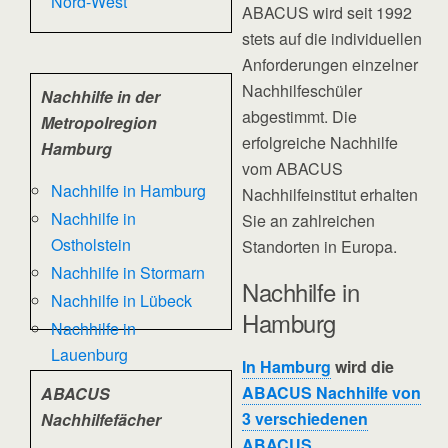
Nord-West
ABACUS wird seit 1992
stets auf die individuellen
Anforderungen einzelner
Nachhilfeschüler
Nachhilfe in der
abgestimmt. Die
Metropolregion
erfolgreiche Nachhilfe
Hamburg
vom ABACUS
Nachhilfe in Hamburg
Nachhilfeinstitut erhalten
Nachhilfe in
Sie an zahlreichen
Ostholstein
Standorten in Europa.
Nachhilfe in Stormarn
Nachhilfe in
Nachhilfe in Lübeck
Hamburg
Nachhilfe in
Lauenburg
In Hamburg
wird die
ABACUS Nachhilfe von
ABACUS
3 verschiedenen
Nachhilfefächer
ABACUS