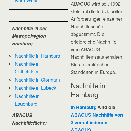
Nord-West
ABACUS wird seit 1992
stets auf die individuellen
Anforderungen einzelner
Nachhilfeschüler
Nachhilfe in der
abgestimmt. Die
Metropolregion
erfolgreiche Nachhilfe
Hamburg
vom ABACUS
Nachhilfe in Hamburg
Nachhilfeinstitut erhalten
Nachhilfe in
Sie an zahlreichen
Ostholstein
Standorten in Europa.
Nachhilfe in Stormarn
Nachhilfe in
Nachhilfe in Lübeck
Hamburg
Nachhilfe in
Lauenburg
In Hamburg
wird die
ABACUS Nachhilfe von
ABACUS
3 verschiedenen
Nachhilfefächer
ABACUS