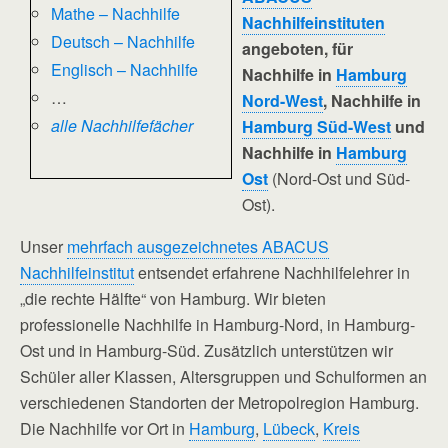
Mathe – Nachhilfe
Nachhilfeinstituten
Deutsch – Nachhilfe
angeboten, für
Englisch – Nachhilfe
Nachhilfe in
Hamburg
…
Nord-West
, Nachhilfe in
alle Nachhilfefächer
Hamburg Süd-West
und
Nachhilfe in
Hamburg
Ost
(Nord-Ost und Süd-
Ost).
Unser
mehrfach ausgezeichnetes ABACUS
Nachhilfeinstitut
entsendet erfahrene Nachhilfelehrer in
„die rechte Hälfte“ von Hamburg. Wir bieten
professionelle Nachhilfe in Hamburg-Nord, in Hamburg-
Ost und in Hamburg-Süd. Zusätzlich unterstützen wir
Schüler aller Klassen, Altersgruppen und Schulformen an
verschiedenen Standorten der Metropolregion Hamburg.
Die Nachhilfe vor Ort in
Hamburg
,
Lübeck
,
Kreis