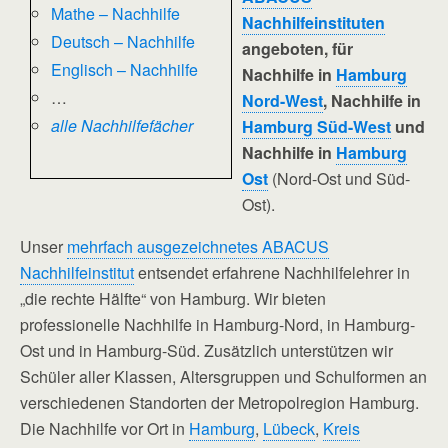
Mathe – Nachhilfe
Nachhilfeinstituten
Deutsch – Nachhilfe
angeboten, für
Englisch – Nachhilfe
Nachhilfe in
Hamburg
…
Nord-West
, Nachhilfe in
alle Nachhilfefächer
Hamburg Süd-West
und
Nachhilfe in
Hamburg
Ost
(Nord-Ost und Süd-
Ost).
Unser
mehrfach ausgezeichnetes ABACUS
Nachhilfeinstitut
entsendet erfahrene Nachhilfelehrer in
„die rechte Hälfte“ von Hamburg. Wir bieten
professionelle Nachhilfe in Hamburg-Nord, in Hamburg-
Ost und in Hamburg-Süd. Zusätzlich unterstützen wir
Schüler aller Klassen, Altersgruppen und Schulformen an
verschiedenen Standorten der Metropolregion Hamburg.
Die Nachhilfe vor Ort in
Hamburg
,
Lübeck
,
Kreis