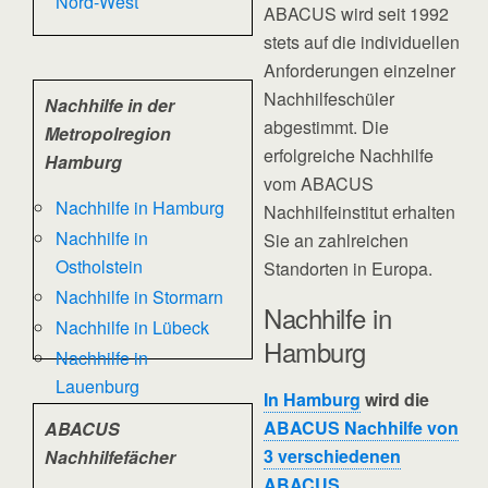
Nord-West
ABACUS wird seit 1992
stets auf die individuellen
Anforderungen einzelner
Nachhilfeschüler
Nachhilfe in der
abgestimmt. Die
Metropolregion
erfolgreiche Nachhilfe
Hamburg
vom ABACUS
Nachhilfe in Hamburg
Nachhilfeinstitut erhalten
Nachhilfe in
Sie an zahlreichen
Ostholstein
Standorten in Europa.
Nachhilfe in Stormarn
Nachhilfe in
Nachhilfe in Lübeck
Hamburg
Nachhilfe in
Lauenburg
In Hamburg
wird die
ABACUS Nachhilfe von
ABACUS
3 verschiedenen
Nachhilfefächer
ABACUS