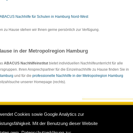
ABACUS Nachhilfe für Schulen in Hamburg Nord-West
en zu Hause stehen wir Ihnen gerne persönlich zur Verfügung.
ause in der Metropolregion Hamburg
Das
ABACUS Nachhilfeinstitut
bietet individuellen Nachhilfeunterricht für alle
rsgruppen. Ihren Ansprechpartner für die Einzelnachhilfe zu Hause finden Sie in
 Hamburg
und für die
professionelle Nachhilfe in der Metropolregion Hamburg
tleitzahlsuche unserer Homepage (rechts).
wendet Cookies sowie Google Analytics zur
e Hamburg
:
Impressum
/
Sitemap
/
Datenschutz
/
Kontakt
stungsfähigkeit. Mit der Benutzung dieser Website
rkamp 16 b, 22175 Hamburg - Telefon: 040 - 681370 / 60761683
aten gem. Datenschutzerklärung zu: