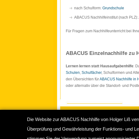
nach Schulform:
Grundschule
ABACUS Nachhilfeinstitut (nach PLZ):
Für Fragen zum Nachhilfeunterricht bei Ihn
ABACUS Einzelnachhilfe zu H
Lernen lernen statt Hausaufgabenhilfe
: 
Schulen
,
Schulfächer
, Schulformen und Alte
den Übersichten für
ABACUS Nachhilfe in
oder alternativ über die Standort- und Pos
Die Website zur ABACUS Nachhilfe von Holger Liß ver
Copyright © 2009-2026
ABACUS Nachhilf
Überprüfung und Gewährleistung der Funktions- und Lei
Abacus Nachhilfeinstitut Hamburg
, Sperbe
stimmen Sie der Verwendung zumeist anonymisierter D