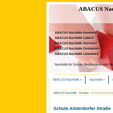
ABACUS Nachh
ABACUS Nachhilfe Hamburg
ABACUS Nachhilfe Lübeck
ABACUS Nachhilfe Stormarn
ABACUS Nachhilfe Ostholstein
ABACUS Nachhilfe Lauenburg
Nachhilfe für Schule, Berufsschule und St
ABACUS Nachhilfe
»
Nachhilfe
»
ABACUS Nachhilfe
:
Schulen
:
Schule Alsterdorf
Schule Alsterdorfer Straße