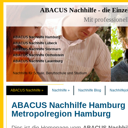
ABACUS Nachhilfe - die Einze
Mit professionel
ABACUS Nachhilfe Hamburg
ABACUS Nachhilfe Lübeck
ABACUS Nachhilfe Stormarn
ABACUS Nachhilfe Ostholstein
ABACUS Nachhilfe Lauenburg
Nachhilfe für Schule, Berufsschule und Studium
ABACUS Nachhilfe
»
Nachhilfe
»
Nachhilfe Blog
Nachhilfejo
ABACUS Nachhilfe Hamburg
Metropolregion Hamburg
Dies ist die Homepage vom
ABACUS Nachhilf