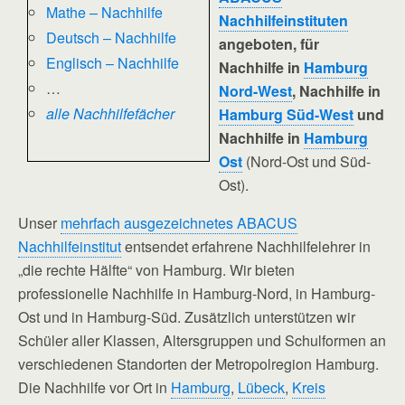
Mathe – Nachhilfe
Nachhilfeinstituten
Deutsch – Nachhilfe
angeboten, für
Englisch – Nachhilfe
Nachhilfe in
Hamburg
…
Nord-West
, Nachhilfe in
alle Nachhilfefächer
Hamburg Süd-West
und
Nachhilfe in
Hamburg
Ost
(Nord-Ost und Süd-
Ost).
Unser
mehrfach ausgezeichnetes ABACUS
Nachhilfeinstitut
entsendet erfahrene Nachhilfelehrer in
„die rechte Hälfte“ von Hamburg. Wir bieten
professionelle Nachhilfe in Hamburg-Nord, in Hamburg-
Ost und in Hamburg-Süd. Zusätzlich unterstützen wir
Schüler aller Klassen, Altersgruppen und Schulformen an
verschiedenen Standorten der Metropolregion Hamburg.
Die Nachhilfe vor Ort in
Hamburg
,
Lübeck
,
Kreis