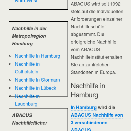
Nord-West
ABACUS wird seit 1992
stets auf die individuellen
Anforderungen einzelner
Nachhilfeschüler
Nachhilfe in der
abgestimmt. Die
Metropolregion
erfolgreiche Nachhilfe
Hamburg
vom ABACUS
Nachhilfe in Hamburg
Nachhilfeinstitut erhalten
Nachhilfe in
Sie an zahlreichen
Ostholstein
Standorten in Europa.
Nachhilfe in Stormarn
Nachhilfe in
Nachhilfe in Lübeck
Hamburg
Nachhilfe in
Lauenburg
In Hamburg
wird die
ABACUS Nachhilfe von
ABACUS
3 verschiedenen
Nachhilfefächer
ABACUS