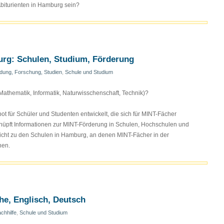
 Abiturienten in Hamburg sein?
urg: Schulen, Studium, Förderung
ldung, Forschung, Studien
,
Schule und Studium
athematik, Informatik, Naturwisschenschaft, Technik)?
t für Schüler und Studenten entwickelt, die sich für MINT-Fächer
rknüpft Informationen zur MINT-Förderung in Schulen, Hochschulen und
icht zu den Schulen in Hamburg, an denen MINT-Fächer in der
nen.
he, Englisch, Deutsch
chhilfe
,
Schule und Studium