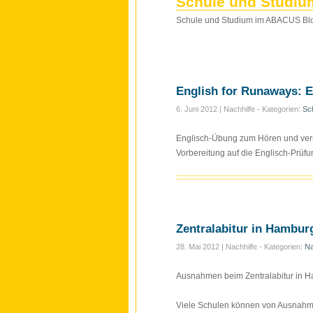
Schule und Studiu
Schule und Studium im ABACUS Blo
English for Runaways: E
6. Juni 2012
| Nachhilfe - Kategorien:
Sc
Englisch-Übung zum Hören und verst
Vorbereitung auf die Englisch-Prüfu
Zentralabitur in Hamburg
28. Mai 2012
| Nachhilfe - Kategorien:
Na
Ausnahmen beim Zentralabitur in 
Viele Schulen können von Ausnah