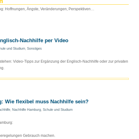
m
g: Hoffnungen, Ängste, Veränderungen, Perspektiven…
nglisch-Nachhilfe per Video
hule und Studium
,
Sonstiges
ehen: Video-Tipps zur Ergänzung der Englisch-Nachhilfe oder zur privaten
ng.
: Wie flexibel muss Nachhilfe sein?
chhilfe
,
Nachhilfe Hamburg
,
Schule und Studium
Hamburg:
meregelungen Gebrauch machen.