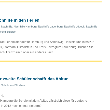
hhilfe in den Ferien
n:
Nachhilfe
,
Nachhilfe Hamburg
,
Nachhilfe Lauenburg
,
Nachhilfe Lübeck
,
Nachhilfe
e und Studium
 Die Ferienkalender für Hamburg und Schleswig-Holstein und Infos zur
ck, Stormarn, Ostholstein und Kreis Herzogtum Lauenburg. Buchen Sie
lisch, Französisch oder ein anderes Fach.
 zweite Schüler schafft das Abitur
n:
Schule und Studium
nd:
n Hamburg die Schule mit dem Abitur. Lässt sich diese für deutsche
e in 2012 noch einmal steigern?