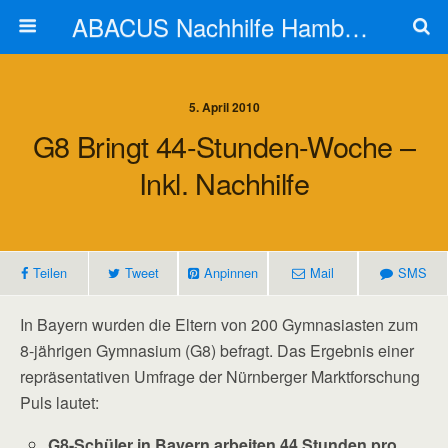
ABACUS Nachhilfe Hamburg
5. April 2010
G8 Bringt 44-Stunden-Woche –
Inkl. Nachhilfe
Teilen
Tweet
Anpinnen
Mail
SMS
In Bayern wurden die Eltern von 200 Gymnasiasten zum
8-jährigen Gymnasium (G8) befragt. Das Ergebnis einer
repräsentativen Umfrage der Nürnberger Marktforschung
Puls lautet:
G8-Schüler in Bayern arbeiten 44 Stunden pro