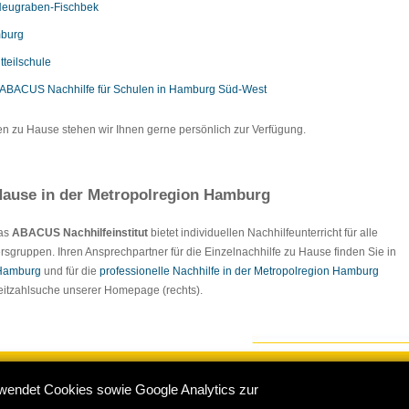
Neugraben-Fischbek
mburg
tteilschule
ABACUS Nachhilfe für Schulen in Hamburg Süd-West
en zu Hause stehen wir Ihnen gerne persönlich zur Verfügung.
ause in der Metropolregion Hamburg
Das
ABACUS Nachhilfeinstitut
bietet individuellen Nachhilfeunterricht für alle
rsgruppen. Ihren Ansprechpartner für die Einzelnachhilfe zu Hause finden Sie in
 Hamburg
und für die
professionelle Nachhilfe in der Metropolregion Hamburg
tleitzahlsuche unserer Homepage (rechts).
wendet Cookies sowie Google Analytics zur
e Hamburg
:
Impressum
/
Sitemap
/
Datenschutz
/
Kontakt