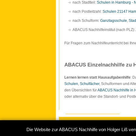
nach Stadtteil:
Schulen in Hamburg - 
nach Postleitzahl:
Schulen 21147 Ha
nach Schulform:
Ganztagsschule
,
Stad
ABACUS Nachhilfeinstitut (nach PLZ):
Für Fragen zum Nachhilfeunterricht bei Ihn
ABACUS Einzelnachhilfe zu H
Lernen lernen statt Hausaufgabenhilfe
: 
Schulen
,
Schulfächer
, Schulformen und Alte
den Übersichten für
ABACUS Nachhilfe in
oder alternativ über die Standort- und Pos
Die Website zur ABACUS Nachhilfe von Holger Liß ver
Copyright © 2009-2026
ABACUS Nachhilf