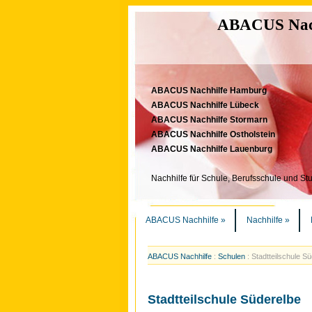
ABACUS Nachh
ABACUS Nachhilfe Hamburg
ABACUS Nachhilfe Lübeck
ABACUS Nachhilfe Stormarn
ABACUS Nachhilfe Ostholstein
ABACUS Nachhilfe Lauenburg
Nachhilfe für Schule, Berufsschule und St
ABACUS Nachhilfe
»
Nachhilfe
»
ABACUS Nachhilfe
:
Schulen
:
Stadtteilschule S
Stadtteilschule Süderelbe