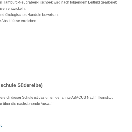
teil Hamburg-Neugraben-Fischbek wird nach folgendem Leitbild gearbeiet:
iven entwickeln.
und ökologisches Handeln beweisen.
e Abschlüsse erreichen:
lschule Süderelbe)
lbereich dieser Schule ist das unten genannte ABACUS Nachhilfeinstitut
Sie über die nachstehende Auswahl:
rg