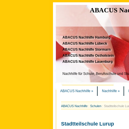
ABACUS Nachh
ABACUS Nachhilfe Hamburg
ABACUS Nachhilfe Lübeck
ABACUS Nachhilfe Stormarn
ABACUS Nachhilfe Ostholstein
ABACUS Nachhilfe Lauenburg
Nachhilfe für Schule, Berufsschule und St
ABACUS Nachhilfe
»
Nachhilfe
»
ABACUS Nachhilfe
:
Schulen
:
Stadtteilschule Lu
Stadtteilschule Lurup