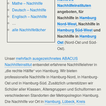
Mathe – Nachhilfe
Nachhilfeinstituten
Deutsch – Nachhilfe
angeboten, für
Englisch – Nachhilfe
Nachhilfe in
Hamburg
…
Nord-West
, Nachhilfe in
alle Nachhilfefächer
Hamburg Süd-West
und
Nachhilfe in
Hamburg
Ost
(Nord-Ost und Süd-
Ost).
Unser
mehrfach ausgezeichnetes ABACUS
Nachhilfeinstitut
entsendet erfahrene Nachhilfelehrer in
„die rechte Hälfte“ von Hamburg. Wir bieten
professionelle Nachhilfe in Hamburg-Nord, in Hamburg-
Ost und in Hamburg-Süd. Zusätzlich unterstützen wir
Schüler aller Klassen, Altersgruppen und Schulformen an
verschiedenen Standorten der Metropolregion Hamburg.
Die Nachhilfe vor Ort in
Hamburg
,
Lübeck
,
Kreis