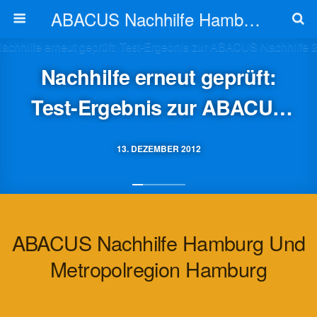
ABACUS Nachhilfe Hamburg
Nachhilfe erneut geprüft:
Test-Ergebnis zur ABACUS
Nachhilfe 2012
13. DEZEMBER 2012
ABACUS Nachhilfe Hamburg Und
Metropolregion Hamburg