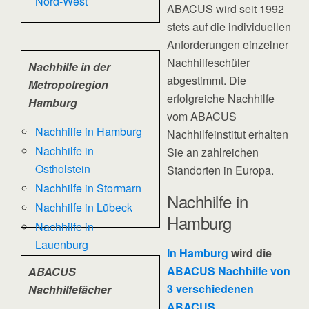
Nord-West
ABACUS wird seit 1992
stets auf die individuellen
Anforderungen einzelner
Nachhilfeschüler
Nachhilfe in der
abgestimmt. Die
Metropolregion
erfolgreiche Nachhilfe
Hamburg
vom ABACUS
Nachhilfe in Hamburg
Nachhilfeinstitut erhalten
Nachhilfe in
Sie an zahlreichen
Ostholstein
Standorten in Europa.
Nachhilfe in Stormarn
Nachhilfe in
Nachhilfe in Lübeck
Hamburg
Nachhilfe in
Lauenburg
In Hamburg
wird die
ABACUS Nachhilfe von
ABACUS
3 verschiedenen
Nachhilfefächer
ABACUS