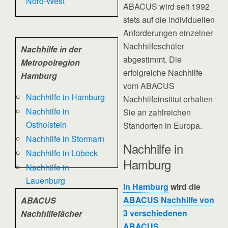
Nord-West
ABACUS wird seit 1992
stets auf die individuellen
Anforderungen einzelner
Nachhilfeschüler
Nachhilfe in der
abgestimmt. Die
Metropolregion
erfolgreiche Nachhilfe
Hamburg
vom ABACUS
Nachhilfe in Hamburg
Nachhilfeinstitut erhalten
Nachhilfe in
Sie an zahlreichen
Ostholstein
Standorten in Europa.
Nachhilfe in Stormarn
Nachhilfe in
Nachhilfe in Lübeck
Hamburg
Nachhilfe in
Lauenburg
In Hamburg
wird die
ABACUS Nachhilfe von
ABACUS
3 verschiedenen
Nachhilfefächer
ABACUS