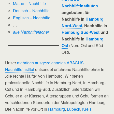
Mathe – Nachhilfe
Nachhilfeinstituten
Deutsch – Nachhilfe
angeboten, für
Englisch – Nachhilfe
Nachhilfe in
Hamburg
…
Nord-West
, Nachhilfe in
alle Nachhilfefächer
Hamburg Süd-West
und
Nachhilfe in
Hamburg
Ost
(Nord-Ost und Süd-
Ost).
Unser
mehrfach ausgezeichnetes ABACUS
Nachhilfeinstitut
entsendet erfahrene Nachhilfelehrer in
„die rechte Hälfte“ von Hamburg. Wir bieten
professionelle Nachhilfe in Hamburg-Nord, in Hamburg-
Ost und in Hamburg-Süd. Zusätzlich unterstützen wir
Schüler aller Klassen, Altersgruppen und Schulformen an
verschiedenen Standorten der Metropolregion Hamburg.
Die Nachhilfe vor Ort in
Hamburg
,
Lübeck
,
Kreis