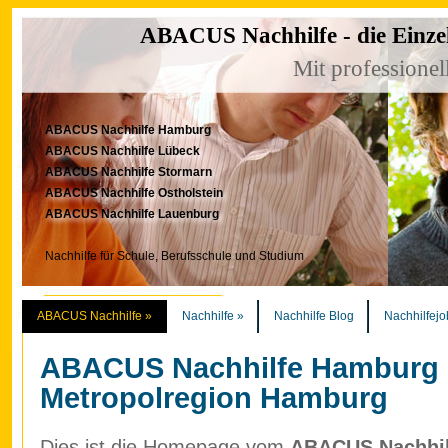
ABACUS Nachhilfe - die Einze
Mit professionel
ABACUS Nachhilfe Hamburg
ABACUS Nachhilfe Lübeck
ABACUS Nachhilfe Stormarn
ABACUS Nachhilfe Ostholstein
ABACUS Nachhilfe Lauenburg
Nachhilfe für Schule, Berufsschule und Studium
ABACUS Nachhilfe
»
Nachhilfe
»
Nachhilfe Blog
Nachhilfejo
ABACUS Nachhilfe Hamburg
Metropolregion Hamburg
Dies ist die Homepage vom
ABACUS Nachhilf