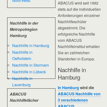
Nord-West
ABACUS wird seit 1992
stets auf die individuellen
Anforderungen einzelner
Nachhilfeschüler
Nachhilfe in der
abgestimmt. Die
Metropolregion
erfolgreiche Nachhilfe
Hamburg
vom ABACUS
Nachhilfe in Hamburg
Nachhilfeinstitut erhalten
Nachhilfe in
Sie an zahlreichen
Ostholstein
Standorten in Europa.
Nachhilfe in Stormarn
Nachhilfe in
Nachhilfe in Lübeck
Hamburg
Nachhilfe in
Lauenburg
In Hamburg
wird die
ABACUS Nachhilfe von
ABACUS
3 verschiedenen
Nachhilfefächer
ABACUS