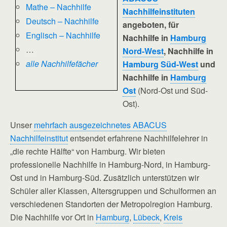
Mathe – Nachhilfe
Nachhilfeinstituten
Deutsch – Nachhilfe
angeboten, für
Englisch – Nachhilfe
Nachhilfe in
Hamburg
…
Nord-West
, Nachhilfe in
alle Nachhilfefächer
Hamburg Süd-West
und
Nachhilfe in
Hamburg
Ost
(Nord-Ost und Süd-
Ost).
Unser
mehrfach ausgezeichnetes ABACUS
Nachhilfeinstitut
entsendet erfahrene Nachhilfelehrer in
„die rechte Hälfte“ von Hamburg. Wir bieten
professionelle Nachhilfe in Hamburg-Nord, in Hamburg-
Ost und in Hamburg-Süd. Zusätzlich unterstützen wir
Schüler aller Klassen, Altersgruppen und Schulformen an
verschiedenen Standorten der Metropolregion Hamburg.
Die Nachhilfe vor Ort in
Hamburg
,
Lübeck
,
Kreis