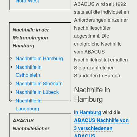
Nord-West
ABACUS wird seit 1992
stets auf die individuellen
Anforderungen einzelner
Nachhilfeschüler
Nachhilfe in der
abgestimmt. Die
Metropolregion
erfolgreiche Nachhilfe
Hamburg
vom ABACUS
Nachhilfe in Hamburg
Nachhilfeinstitut erhalten
Nachhilfe in
Sie an zahlreichen
Ostholstein
Standorten in Europa.
Nachhilfe in Stormarn
Nachhilfe in
Nachhilfe in Lübeck
Hamburg
Nachhilfe in
Lauenburg
In Hamburg
wird die
ABACUS Nachhilfe von
ABACUS
3 verschiedenen
Nachhilfefächer
ABACUS