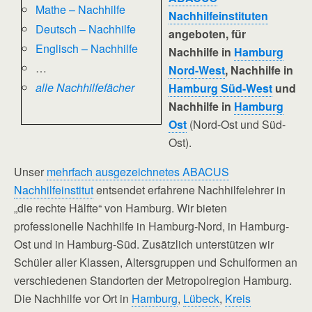
Mathe – Nachhilfe
Nachhilfeinstituten
Deutsch – Nachhilfe
angeboten, für
Englisch – Nachhilfe
Nachhilfe in
Hamburg
…
Nord-West
, Nachhilfe in
alle Nachhilfefächer
Hamburg Süd-West
und
Nachhilfe in
Hamburg
Ost
(Nord-Ost und Süd-
Ost).
Unser
mehrfach ausgezeichnetes ABACUS
Nachhilfeinstitut
entsendet erfahrene Nachhilfelehrer in
„die rechte Hälfte“ von Hamburg. Wir bieten
professionelle Nachhilfe in Hamburg-Nord, in Hamburg-
Ost und in Hamburg-Süd. Zusätzlich unterstützen wir
Schüler aller Klassen, Altersgruppen und Schulformen an
verschiedenen Standorten der Metropolregion Hamburg.
Die Nachhilfe vor Ort in
Hamburg
,
Lübeck
,
Kreis