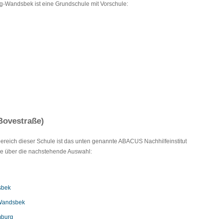
g-Wandsbek ist eine Grundschule mit Vorschule:
Bovestraße)
lbereich dieser Schule ist das unten genannte ABACUS Nachhilfeinstitut
Sie über die nachstehende Auswahl:
sbek
 Wandsbek
mburg