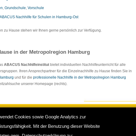
en
,
Grundschule
,
Vorschule
ABACUS Nachhilfe für Schulen in Hamburg-Ost
en zu Hause stehen wir Ihnen gerne persönlich zur Verfügung.
ause in der Metropolregion Hamburg
Das
ABACUS Nachhilfeinstitut
bietet individuellen Nachhilfeunterricht für alle
rsgruppen. Ihren Ansprechpartner für die Einzelnachhilfe zu Hause finden Sie in
 Hamburg
und für die
professionelle Nachhilfe in der Metropolregion Hamburg
tleitzahlsuche unserer Homepage (rechts).
wendet Cookies sowie Google Analytics zur
e Hamburg
:
Impressum
/
Sitemap
/
Datenschutz
/
Kontakt
stungsfähigkeit. Mit der Benutzung dieser Website
rkamp 16 b, 22175 Hamburg - Telefon: 040 - 681370 / 60761683
aten gem. Datenschutzerklärung zu: