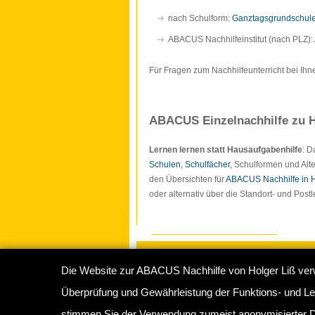
nach Schulform:
Ganztagsgrundschul
ABACUS Nachhilfeinstitut (nach PLZ):
Für Fragen zum Nachhilfeunterricht bei Ihn
ABACUS Einzelnachhilfe zu H
Lernen lernen statt Hausaufgabenhilfe
: 
Schulen
,
Schulfächer
, Schulformen und Alte
den Übersichten für
ABACUS Nachhilfe in
oder alternativ über die Standort- und Pos
Die Website zur ABACUS Nachhilfe von Holger Liß ver
Copyright © 2009-2026
ABACUS Nachhilf
Überprüfung und Gewährleistung der Funktions- und Lei
Abacus Nachhilfeinstitut Hamburg
, Sperbe
stimmen Sie der Verwendung zumeist anonymisierter D