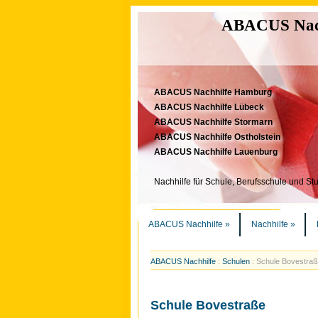
ABACUS Nachh
ABACUS Nachhilfe Hamburg
ABACUS Nachhilfe Lübeck
ABACUS Nachhilfe Stormarn
ABACUS Nachhilfe Ostholstein
ABACUS Nachhilfe Lauenburg
Nachhilfe für Schule, Berufsschule und St
ABACUS Nachhilfe
»
Nachhilfe
»
ABACUS Nachhilfe
:
Schulen
:
Schule Bovestra
Schule Bovestraße