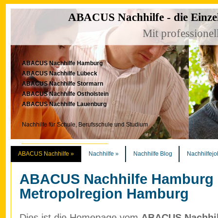
ABACUS Nachhilfe - die Einze
Mit professionel
ABACUS Nachhilfe Hamburg
ABACUS Nachhilfe Lübeck
ABACUS Nachhilfe Stormarn
ABACUS Nachhilfe Ostholstein
ABACUS Nachhilfe Lauenburg
Nachhilfe für Schule, Berufsschule und Studium
ABACUS Nachhilfe
»
Nachhilfe
»
Nachhilfe Blog
Nachhilfejo
ABACUS Nachhilfe Hamburg
Metropolregion Hamburg
Dies ist die Homepage vom
ABACUS Nachhilf