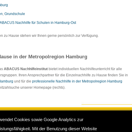
mburg
en
,
Grundschule
ABACUS Nachhilfe für Schulen in Hamburg-Ost
en zu Hause stehen wir Ihnen gerne persönlich zur Verfügung.
ause in der Metropolregion Hamburg
Das
ABACUS Nachhilfeinstitut
bietet individuellen Nachhilfeunterricht für alle
rsgruppen. Ihren Ansprechpartner für die Einzelnachhilfe zu Hause finden Sie in
 Hamburg
und für die
professionelle Nachhilfe in der Metropolregion Hamburg
tleitzahlsuche unserer Homepage (rechts).
wendet Cookies sowie Google Analytics zur
e Hamburg
:
Impressum
/
Sitemap
/
Datenschutz
/
Kontakt
stungsfähigkeit. Mit der Benutzung dieser Website
rkamp 16 b, 22175 Hamburg - Telefon: 040 - 681370 / 60761683