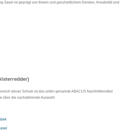
rg-Sasel ist geprägt von freiem und ganzheitlichem Denken, Kreativität und
Alsterredder)
lbereich dieser Schule ist das unten genannte ABACUS Nachhilfeinstitut
Sie über die nachstehende Auswahl:
sbek
Sasel