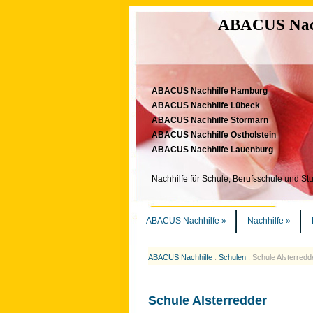
ABACUS Nachh
ABACUS Nachhilfe Hamburg
ABACUS Nachhilfe Lübeck
ABACUS Nachhilfe Stormarn
ABACUS Nachhilfe Ostholstein
ABACUS Nachhilfe Lauenburg
Nachhilfe für Schule, Berufsschule und St
ABACUS Nachhilfe
»
Nachhilfe
»
ABACUS Nachhilfe
:
Schulen
:
Schule Alsterredd
Schule Alsterredder