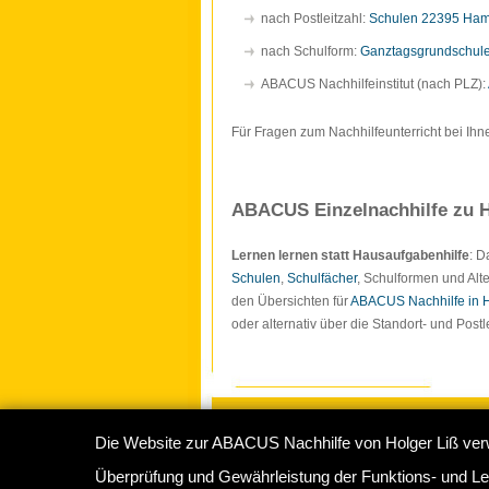
nach Postleitzahl:
Schulen 22395 Ha
nach Schulform:
Ganztagsgrundschul
ABACUS Nachhilfeinstitut (nach PLZ):
Für Fragen zum Nachhilfeunterricht bei Ihn
ABACUS Einzelnachhilfe zu H
Lernen lernen statt Hausaufgabenhilfe
: 
Schulen
,
Schulfächer
, Schulformen und Alte
den Übersichten für
ABACUS Nachhilfe in
oder alternativ über die Standort- und Pos
Die Website zur ABACUS Nachhilfe von Holger Liß ver
Copyright © 2009-2026
ABACUS Nachhilf
Überprüfung und Gewährleistung der Funktions- und Lei
Abacus Nachhilfeinstitut Hamburg
, Sperbe