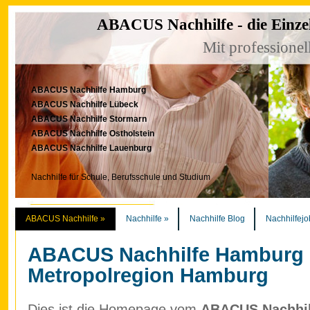
ABACUS Nachhilfe - die Einze
Mit professionel
ABACUS Nachhilfe Hamburg
ABACUS Nachhilfe Lübeck
ABACUS Nachhilfe Stormarn
ABACUS Nachhilfe Ostholstein
ABACUS Nachhilfe Lauenburg
Nachhilfe für Schule, Berufsschule und Studium
ABACUS Nachhilfe
»
Nachhilfe
»
Nachhilfe Blog
Nachhilfejo
ABACUS Nachhilfe Hamburg
Metropolregion Hamburg
Dies ist die Homepage vom
ABACUS Nachhilf