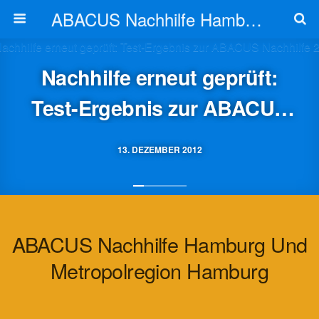
ABACUS Nachhilfe Hamburg
Nachhilfe erneut geprüft:
Test-Ergebnis zur ABACUS
Nachhilfe 2012
13. DEZEMBER 2012
ABACUS Nachhilfe Hamburg Und
Metropolregion Hamburg