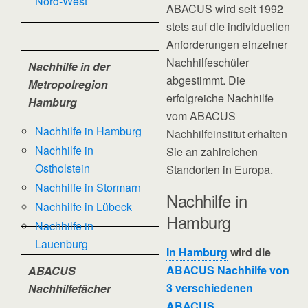
Nord-West
ABACUS wird seit 1992
stets auf die individuellen
Anforderungen einzelner
Nachhilfeschüler
Nachhilfe in der
abgestimmt. Die
Metropolregion
erfolgreiche Nachhilfe
Hamburg
vom ABACUS
Nachhilfe in Hamburg
Nachhilfeinstitut erhalten
Nachhilfe in
Sie an zahlreichen
Ostholstein
Standorten in Europa.
Nachhilfe in Stormarn
Nachhilfe in
Nachhilfe in Lübeck
Hamburg
Nachhilfe in
Lauenburg
In Hamburg
wird die
ABACUS Nachhilfe von
ABACUS
3 verschiedenen
Nachhilfefächer
ABACUS