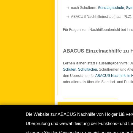
nach Schulform:
Ganztagsschule
,
Gym
ABACUS Nachhilfeinstitut (nach PLZ):
Für Fragen zum Nachhilfeunterricht bei Ihn
ABACUS Einzelnachhilfe zu H
Lernen lernen statt Hausaufgabenhilfe
: 
Schulen
,
Schulfächer
, Schulformen und Alte
den Übersichten für
ABACUS Nachhilfe in
oder alternativ über die Standort- und Pos
Die Website zur ABACUS Nachhilfe von Holger Liß ver
Copyright © 2009-2026
ABACUS Nachhilf
Überprüfung und Gewährleistung der Funktions- und Lei
Abacus Nachhilfeinstitut Hamburg
, Sperbe
stimmen Sie der Verwendung zumeist anonymisierter D