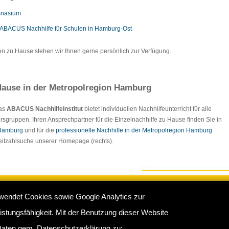
nasium
ABACUS Nachhilfe für Schulen in Hamburg-Ost
en zu Hause stehen wir Ihnen gerne persönlich zur Verfügung.
ause in der Metropolregion Hamburg
Das
ABACUS Nachhilfeinstitut
bietet individuellen Nachhilfeunterricht für alle
rsgruppen. Ihren Ansprechpartner für die Einzelnachhilfe zu Hause finden Sie in
 Hamburg
und für die
professionelle Nachhilfe in der Metropolregion Hamburg
tleitzahlsuche unserer Homepage (rechts).
wendet Cookies sowie Google Analytics zur
e Hamburg
:
Impressum
/
Sitemap
/
Datenschutz
/
Kontakt
stungsfähigkeit. Mit der Benutzung dieser Website
rkamp 16 b, 22175 Hamburg - Telefon: 040 - 681370 / 60761683
aten gem. Datenschutzerklärung zu: