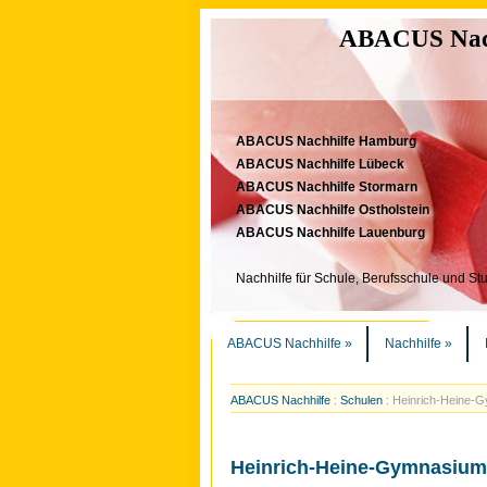
ABACUS Nachh
ABACUS Nachhilfe Hamburg
ABACUS Nachhilfe Lübeck
ABACUS Nachhilfe Stormarn
ABACUS Nachhilfe Ostholstein
ABACUS Nachhilfe Lauenburg
Nachhilfe für Schule, Berufsschule und St
ABACUS Nachhilfe
»
Nachhilfe
»
ABACUS Nachhilfe
:
Schulen
:
Heinrich-Heine-
Heinrich-Heine-Gymnasium