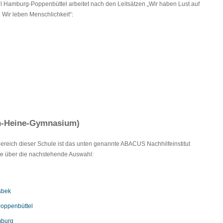
 Hamburg-Poppenbüttel arbeitet nach den Leitsätzen „Wir haben Lust auf
 Wir leben Menschlichkeit“:
ch-Heine-Gymnasium)
lbereich dieser Schule ist das unten genannte ABACUS Nachhilfeinstitut
Sie über die nachstehende Auswahl:
sbek
Poppenbüttel
mburg