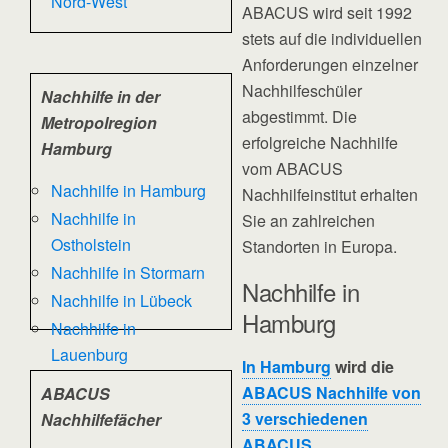
Nord-West
ABACUS wird seit 1992
stets auf die individuellen
Anforderungen einzelner
Nachhilfeschüler
Nachhilfe in der
abgestimmt. Die
Metropolregion
erfolgreiche Nachhilfe
Hamburg
vom ABACUS
Nachhilfe in Hamburg
Nachhilfeinstitut erhalten
Nachhilfe in
Sie an zahlreichen
Ostholstein
Standorten in Europa.
Nachhilfe in Stormarn
Nachhilfe in
Nachhilfe in Lübeck
Hamburg
Nachhilfe in
Lauenburg
In Hamburg
wird die
ABACUS Nachhilfe von
ABACUS
3 verschiedenen
Nachhilfefächer
ABACUS