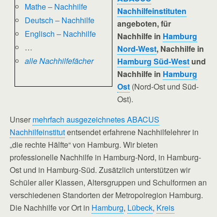
Mathe – Nachhilfe
Nachhilfeinstituten
Deutsch – Nachhilfe
angeboten, für
Englisch – Nachhilfe
Nachhilfe in
Hamburg
…
Nord-West
, Nachhilfe in
alle Nachhilfefächer
Hamburg Süd-West
und
Nachhilfe in
Hamburg
Ost
(Nord-Ost und Süd-
Ost).
Unser
mehrfach ausgezeichnetes ABACUS
Nachhilfeinstitut
entsendet erfahrene Nachhilfelehrer in
„die rechte Hälfte“ von Hamburg. Wir bieten
professionelle Nachhilfe in Hamburg-Nord, in Hamburg-
Ost und in Hamburg-Süd. Zusätzlich unterstützen wir
Schüler aller Klassen, Altersgruppen und Schulformen an
verschiedenen Standorten der Metropolregion Hamburg.
Die Nachhilfe vor Ort in
Hamburg
,
Lübeck
,
Kreis