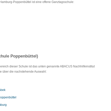
 Hamburg-Poppenbüttel ist eine offene Ganztagsschule:
chule Poppenbüttel)
lbereich dieser Schule ist das unten genannte ABACUS Nachhilfeinstitut
Sie über die nachstehende Auswahl:
sbek
Poppenbüttel
mburg