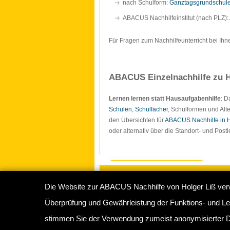
nach Schulform:
Ganztagsgrundschul
ABACUS Nachhilfeinstitut (nach PLZ):
Für Fragen zum Nachhilfeunterricht bei Ihn
ABACUS Einzelnachhilfe zu H
Lernen lernen statt Hausaufgabenhilfe
: 
Schulen
,
Schulfächer
, Schulformen und Alte
den Übersichten für
ABACUS Nachhilfe in
oder alternativ über die Standort- und Pos
Die Website zur ABACUS Nachhilfe von Holger Liß ver
Copyright © 2009-2026
ABACUS Nachhilf
Überprüfung und Gewährleistung der Funktions- und Lei
Abacus Nachhilfeinstitut Hamburg
, Sperbe
stimmen Sie der Verwendung zumeist anonymisierter D