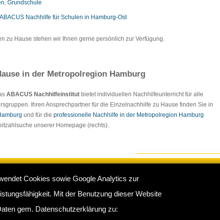
en
,
Grundschule
ABACUS Nachhilfe für Schulen in Hamburg-Ost
en zu Hause stehen wir Ihnen gerne persönlich zur Verfügung.
ause in der Metropolregion Hamburg
Das
ABACUS Nachhilfeinstitut
bietet individuellen Nachhilfeunterricht für alle
rsgruppen. Ihren Ansprechpartner für die Einzelnachhilfe zu Hause finden Sie in
 Hamburg
und für die
professionelle Nachhilfe in der Metropolregion Hamburg
tleitzahlsuche unserer Homepage (rechts).
wendet Cookies sowie Google Analytics zur
e Hamburg
:
Impressum
/
Sitemap
/
Datenschutz
/
Kontakt
stungsfähigkeit. Mit der Benutzung dieser Website
rkamp 16 b, 22175 Hamburg - Telefon: 040 - 681370 / 60761683
aten gem. Datenschutzerklärung zu: