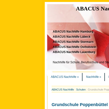
ABACUS Nachh
ABACUS Nachhilfe Hamburg
ABACUS Nachhilfe Lübeck
ABACUS Nachhilfe Stormarn
ABACUS Nachhilfe Ostholstein
ABACUS Nachhilfe Lauenburg
Nachhilfe für Schule, Berufsschule und St
ABACUS Nachhilfe
»
Nachhilfe
»
ABACUS Nachhilfe
:
Schulen
:
Grundschule Popp
Grundschule Poppenbüttel