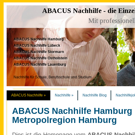
ABACUS Nachhilfe - die Einze
Mit professionel
ABACUS Nachhilfe Hamburg
ABACUS Nachhilfe Lübeck
ABACUS Nachhilfe Stormarn
ABACUS Nachhilfe Ostholstein
ABACUS Nachhilfe Lauenburg
Nachhilfe für Schule, Berufsschule und Studium
ABACUS Nachhilfe
»
Nachhilfe
»
Nachhilfe Blog
Nachhilfejo
ABACUS Nachhilfe Hamburg
Metropolregion Hamburg
Dies ist die Homepage vom
ABACUS Nachhilf