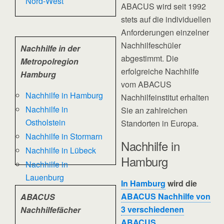
Nord-West
ABACUS wird seit 1992
stets auf die individuellen
Anforderungen einzelner
Nachhilfeschüler
Nachhilfe in der
abgestimmt. Die
Metropolregion
erfolgreiche Nachhilfe
Hamburg
vom ABACUS
Nachhilfe in Hamburg
Nachhilfeinstitut erhalten
Nachhilfe in
Sie an zahlreichen
Ostholstein
Standorten in Europa.
Nachhilfe in Stormarn
Nachhilfe in
Nachhilfe in Lübeck
Hamburg
Nachhilfe in
Lauenburg
In Hamburg
wird die
ABACUS Nachhilfe von
ABACUS
3 verschiedenen
Nachhilfefächer
ABACUS