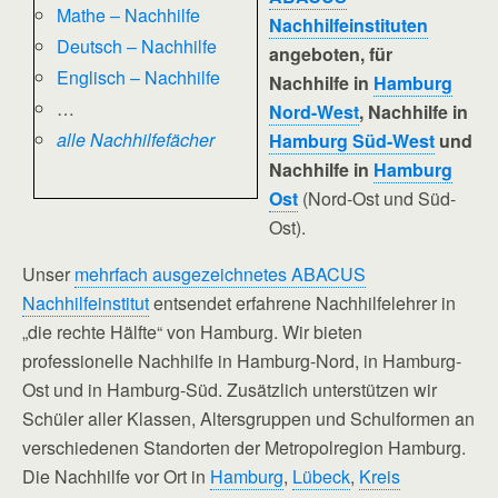
Mathe – Nachhilfe
Nachhilfeinstituten
Deutsch – Nachhilfe
angeboten, für
Englisch – Nachhilfe
Nachhilfe in
Hamburg
…
Nord-West
, Nachhilfe in
alle Nachhilfefächer
Hamburg Süd-West
und
Nachhilfe in
Hamburg
Ost
(Nord-Ost und Süd-
Ost).
Unser
mehrfach ausgezeichnetes ABACUS
Nachhilfeinstitut
entsendet erfahrene Nachhilfelehrer in
„die rechte Hälfte“ von Hamburg. Wir bieten
professionelle Nachhilfe in Hamburg-Nord, in Hamburg-
Ost und in Hamburg-Süd. Zusätzlich unterstützen wir
Schüler aller Klassen, Altersgruppen und Schulformen an
verschiedenen Standorten der Metropolregion Hamburg.
Die Nachhilfe vor Ort in
Hamburg
,
Lübeck
,
Kreis