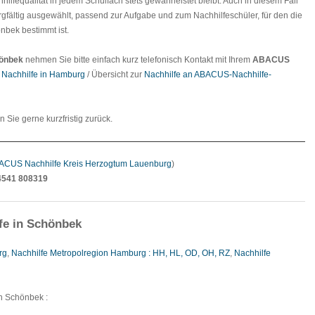
hilfequalität in jedem Schulfach stets gewährleistet bleibt. Auch in diesem Fall
rgfältig ausgewählt, passend zur Aufgabe und zum Nachhilfeschüler, für den die
nbek bestimmt ist.
hönbek
nehmen Sie bitte einfach kurz telefonisch Kontakt mit Ihrem
ABACUS
r
Nachhilfe in Hamburg
/ Übersicht zur
Nachhilfe an ABACUS-Nachhilfe-
en Sie gerne kurzfristig zurück.
ACUS Nachhilfe Kreis Herzogtum Lauenburg
)
4541 808319
fe in Schönbek
rg
,
Nachhilfe Metropolregion Hamburg : HH, HL, OD, OH, RZ
,
Nachhilfe
in Schönbek :