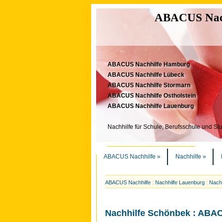
ABACUS Nachh
ABACUS Nachhilfe Hamburg
ABACUS Nachhilfe Lübeck
ABACUS Nachhilfe Stormarn
ABACUS Nachhilfe Ostholstein
ABACUS Nachhilfe Lauenburg
Nachhilfe für Schule, Berufsschule und St
ABACUS Nachhilfe
»
Nachhilfe
»
ABACUS Nachhilfe
:
Nachhilfe Lauenburg
:
Nachh
Nachhilfe Schönbek : ABA