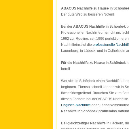
ABACUS Nachhilfe zu Hause in Schönbe
Der gute Weg zu besseren Noten!
Bei der
ABACUS Nachhilfe in Schönbek
p
Professioneller Nachhilfeunterricht mit fac
1992 zur Routine, seit 1996 perfektionieren
Nachhilfeinstitut die
professionelle Nachhil
Lauenburg, in Lübeck, und in Ostholstein a
Für die Nachhilfe zu Hause in Schönbek
s
bereit.
Wer sich in Schönbek einen Nachhilfelehrer
beginnen. Ebenso schnell können wir in Sc
fächerübergreifend. Brauchen Sie zum Beisp
diesen Fächern bei der ABACUS Nachhilfe ko
Englisch-Nachhilfe
oder Fächerkombinatio
Nachhilfe in Schönbek
problemlos mitein
Bei gleichzeitiger Nachhilfe
in Fächern, di