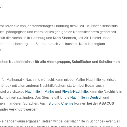
k
:
rofitieren Sie von jahrzehntelanger Erfahrung des ABACUS Nachhilfeinstituts.
hlich, pädagogisch und charakterlich geeigneten Nachhilfelehrern gehört seit
 wir die Nachhilfe in Hamburg und Kreis Stormarn, seit 2011 bietet unser
fe
neben Hamburg und Stormarn auch zu Hause im Kreis Herzogtum
n.
tehen
Nachhilfelehrer für alle Altersgruppen, Schulfächer und Schulformen
 für Mathematik-Nachhilfe wünscht, kann mit der Mathe-Nachhilfe kurzfristig
hönbek mit allen anderen Nachhilfefächern starten, bei Bedarf auch
iel gleichzeitig
Nachhilfe in Mathe
und
Physik-Nachhilfe
, kann die Nachhilfe in
mbiniert stattfinden. Das Gleiche gilt für die
Nachhilfe in Deutsch
und
nen in anderen Sprachen. Auch
Bio
und
Chemie
können bei der
ABACUS
ander verknüpft werden
.
e einander kaum ergänzen, setzen wir bei der Nachhilfe in Schönbek eventuell