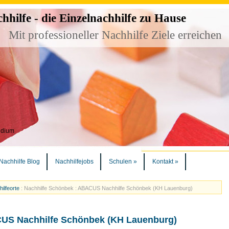
ilfe - die Einzelnachhilfe zu Hause
Mit professioneller Nachhilfe Ziele erreichen
udium
Nachhilfe Blog
Nachhilfejobs
Schulen
»
Kontakt
»
ilfeorte
:
Nachhilfe Schönbek : ABACUS Nachhilfe Schönbek (KH Lauenburg)
CUS Nachhilfe Schönbek (KH Lauenburg)