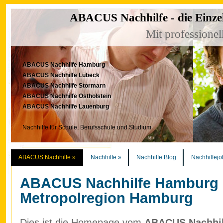
ABACUS Nachhilfe - die Einze
Mit professionel
ABACUS Nachhilfe Hamburg
ABACUS Nachhilfe Lübeck
ABACUS Nachhilfe Stormarn
ABACUS Nachhilfe Ostholstein
ABACUS Nachhilfe Lauenburg
Nachhilfe für Schule, Berufsschule und Studium
ABACUS Nachhilfe
»
Nachhilfe
»
Nachhilfe Blog
Nachhilfejo
ABACUS Nachhilfe Hamburg
Metropolregion Hamburg
Dies ist die Homepage vom
ABACUS Nachhilf