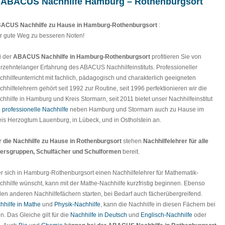
: ABACUS Nachhilfe Hamburg – Rothenburgsort
ACUS Nachhilfe zu Hause in Hamburg-Rothenburgsort
:
r gute Weg zu besseren Noten!
i der
ABACUS Nachhilfe in Hamburg-Rothenburgsort
profitieren Sie von
hrzehntelanger Erfahrung des ABACUS Nachhilfeinstituts. Professioneller
chhilfeunterricht mit fachlich, pädagogisch und charakterlich geeigneten
chhilfelehrern gehört seit 1992 zur Routine, seit 1996 perfektionieren wir die
chhilfe in Hamburg und Kreis Stormarn, seit 2011 bietet unser Nachhilfeinstitut
e
professionelle Nachhilfe
neben Hamburg und Stormarn auch zu Hause im
eis Herzogtum Lauenburg, in Lübeck, und in Ostholstein an.
r die Nachhilfe zu Hause in Rothenburgsort
stehen
Nachhilfelehrer für alle
tersgruppen, Schulfächer und Schulformen
bereit.
r sich in Hamburg-Rothenburgsort einen Nachhilfelehrer für Mathematik-
chhilfe wünscht, kann mit der Mathe-Nachhilfe kurzfristig beginnen. Ebenso
llen anderen Nachhilfefächern starten, bei Bedarf auch fächerübergreifend.
hhilfe in Mathe
und
Physik-Nachhilfe
, kann die Nachhilfe in diesen Fächern bei
. Das Gleiche gilt für die
Nachhilfe in Deutsch
und
Englisch-Nachhilfe
oder