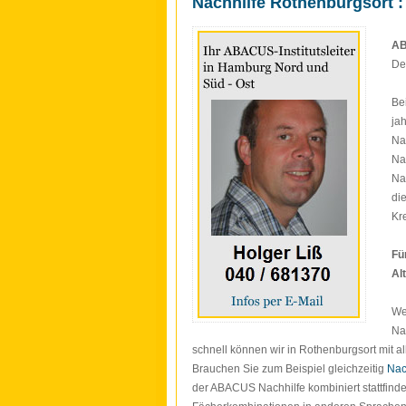
Nachhilfe Rothenburgsort 
AB
De
Be
ja
Na
Na
Na
di
Kr
Fü
Al
We
Na
schnell können wir in Rothenburgsort mit a
Brauchen Sie zum Beispiel gleichzeitig
Nac
der ABACUS Nachhilfe kombiniert stattfinden