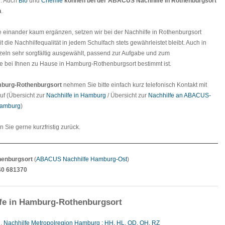
n. Auch
Bio
und
Chemie
können bei der
ABACUS Nachhilfe in Rothenburgsort
n
.
e einander kaum ergänzen, setzen wir bei der Nachhilfe in Rothenburgsort
 die Nachhilfequalität in jedem Schulfach stets gewährleistet bleibt. Auch in
nzeln sehr sorgfältig ausgewählt, passend zur Aufgabe und zum
lfe bei Ihnen zu Hause in Hamburg-Rothenburgsort bestimmt ist.
mburg-Rothenburgsort
nehmen Sie bitte einfach kurz telefonisch Kontakt mit
uf (Übersicht zur
Nachhilfe in Hamburg
/ Übersicht zur
Nachhilfe an ABACUS-
Hamburg
)
en Sie gerne kurzfristig zurück.
henburgsort
(
ABACUS Nachhilfe Hamburg-Ost
)
40 681370
fe in Hamburg-Rothenburgsort
g
,
Nachhilfe Metropolregion Hamburg : HH, HL, OD, OH, RZ