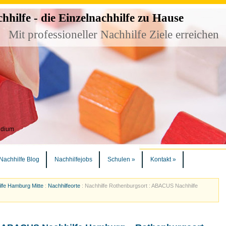
ilfe - die Einzelnachhilfe zu Hause
Mit professioneller Nachhilfe Ziele erreichen
udium
Nachhilfe Blog
Nachhilfejobs
Schulen
»
Kontakt
»
lfe Hamburg Mitte
:
Nachhilfeorte
:
Nachhilfe Rothenburgsort : ABACUS Nachhilfe