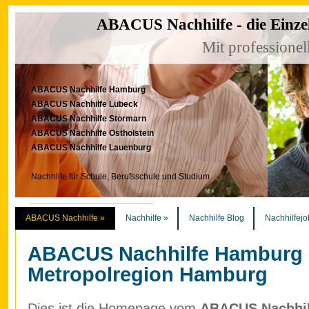
ABACUS Nachhilfe - die Einze
Mit professionel
ABACUS Nachhilfe Hamburg
ABACUS Nachhilfe Lübeck
ABACUS Nachhilfe Stormarn
ABACUS Nachhilfe Ostholstein
ABACUS Nachhilfe Lauenburg
Nachhilfe für Schule, Berufsschule und Studium
ABACUS Nachhilfe
»
Nachhilfe
»
Nachhilfe Blog
Nachhilfejo
ABACUS Nachhilfe Hamburg
Metropolregion Hamburg
Dies ist die Homepage vom
ABACUS Nachhilf