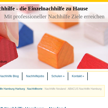
ilfe - die Einzelnachhilfe zu Hause
Mit professioneller Nachhilfe Ziele erreichen
udium
Nachhilfe Blog
Nachhilfejobs
Schulen
»
Kontakt
»
lfe Hamburg Harburg
:
Nachhilfeorte
:
Nachhilfe Neuland : ABACUS Nachhilfe Hamburg