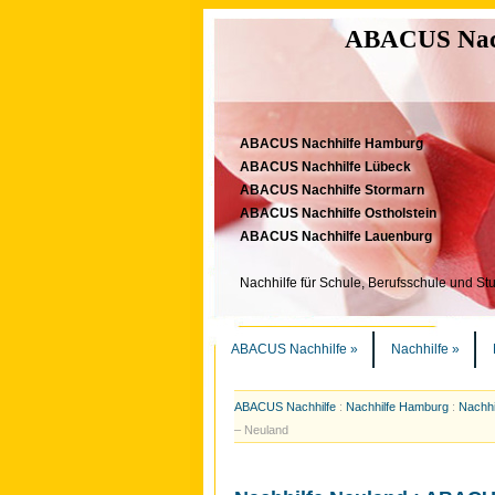
ABACUS Nachh
ABACUS Nachhilfe Hamburg
ABACUS Nachhilfe Lübeck
ABACUS Nachhilfe Stormarn
ABACUS Nachhilfe Ostholstein
ABACUS Nachhilfe Lauenburg
Nachhilfe für Schule, Berufsschule und St
ABACUS Nachhilfe
»
Nachhilfe
»
ABACUS Nachhilfe
:
Nachhilfe Hamburg
:
Nachhi
– Neuland