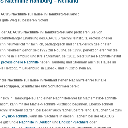
US Nachhilfe Hamburg – Neuland
ACUS Nachhilfe zu Hause in Hamburg-Neuland
:
r gute Weg zu besseren Noten!
i der
ABACUS Nachhilfe in Hamburg-Neuland
profitieren Sie von
hrzehntelanger Erfahrung des ABACUS Nachhilfeinstituts. Professioneller
chhilfeunterricht mit fachlich, pädagogisch und charakterlich geeigneten
chhilfelehrern gehört seit 1992 zur Routine, seit 1996 perfektionieren wir die
chhilfe in Hamburg und Kreis Stormarn, seit 2011 bietet unser Nachhilfeinstitut
e
professionelle Nachhilfe
neben Hamburg und Stormarn auch zu Hause im
eis Herzogtum Lauenburg, in Lübeck, und in Ostholstein an.
r die Nachhilfe zu Hause in Neuland
stehen
Nachhilfelehrer für alle
tersgruppen, Schulfächer und Schulformen
bereit.
r sich in Hamburg-Neuland einen Nachhilfelehrer für Mathematik-Nachhilfe
nscht, kann mit der Mathe-Nachhilfe kurzfristig beginnen. Ebenso schnell
chhilfefächern starten, bei Bedarf auch fächerübergreifend. Brauchen Sie zum
d
Physik-Nachhilfe
, kann die Nachhilfe in diesen Fächern bei der ABACUS
 gilt für die
Nachhilfe in Deutsch
und
Englisch-Nachhilfe
oder