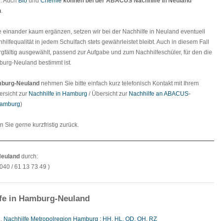
n. Auch
Bio
und
Chemie
können bei der
ABACUS Nachhilfe in Neuland
n
.
e einander kaum ergänzen, setzen wir bei der Nachhilfe in Neuland eventuell
hilfequalität in jedem Schulfach stets gewährleistet bleibt. Auch in diesem Fall
rgfältig ausgewählt, passend zur Aufgabe und zum Nachhilfeschüler, für den die
burg-Neuland bestimmt ist.
amburg-Neuland
nehmen Sie bitte einfach kurz telefonisch Kontakt mit Ihrem
ersicht zur
Nachhilfe in Hamburg
/ Übersicht zur
Nachhilfe an ABACUS-
Hamburg
)
en Sie gerne kurzfristig zurück.
Neuland
durch:
040 / 61 13 73 49 )
fe in Hamburg-Neuland
g
,
Nachhilfe Metropolregion Hamburg : HH, HL, OD, OH, RZ