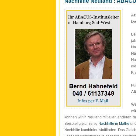
Nachhilfe Neuland : ABAC
AB
De
Be
ja
Na
Na
Na
di
Kr
Fü
Al
We
wü
können wir in Neuland mit allen anderen Na
Beispiel gleichzeitig
Nachhilfe in Mathe
un
Nachhilfe kombiniert stattfinden. Das Gleiche