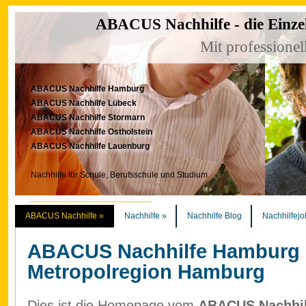
ABACUS Nachhilfe - die Einze
Mit professionel
ABACUS Nachhilfe Hamburg
ABACUS Nachhilfe Lübeck
ABACUS Nachhilfe Stormarn
ABACUS Nachhilfe Ostholstein
ABACUS Nachhilfe Lauenburg
Nachhilfe für Schule, Berufsschule und Studium
ABACUS Nachhilfe
»
Nachhilfe
»
Nachhilfe Blog
Nachhilfejo
ABACUS Nachhilfe Hamburg
Metropolregion Hamburg
Dies ist die Homepage vom
ABACUS Nachhilf