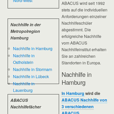
Nord-West
ABACUS wird seit 1992
stets auf die individuellen
Anforderungen einzelner
Nachhilfeschüler
Nachhilfe in der
abgestimmt. Die
Metropolregion
erfolgreiche Nachhilfe
Hamburg
vom ABACUS
Nachhilfe in Hamburg
Nachhilfeinstitut erhalten
Nachhilfe in
Sie an zahlreichen
Ostholstein
Standorten in Europa.
Nachhilfe in Stormarn
Nachhilfe in
Nachhilfe in Lübeck
Hamburg
Nachhilfe in
Lauenburg
In Hamburg
wird die
ABACUS Nachhilfe von
ABACUS
3 verschiedenen
Nachhilfefächer
ABACUS