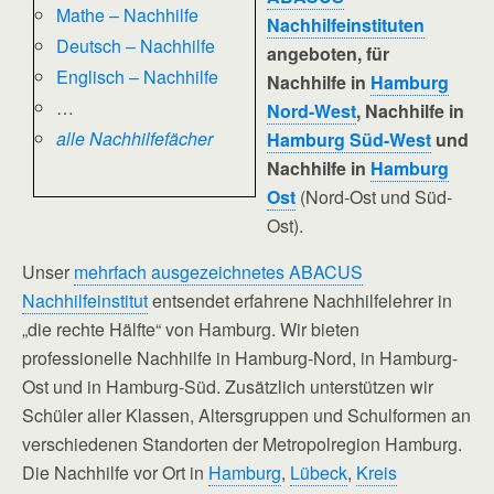
Mathe – Nachhilfe
Nachhilfeinstituten
Deutsch – Nachhilfe
angeboten, für
Englisch – Nachhilfe
Nachhilfe in
Hamburg
…
Nord-West
, Nachhilfe in
alle Nachhilfefächer
Hamburg Süd-West
und
Nachhilfe in
Hamburg
Ost
(Nord-Ost und Süd-
Ost).
Unser
mehrfach ausgezeichnetes ABACUS
Nachhilfeinstitut
entsendet erfahrene Nachhilfelehrer in
„die rechte Hälfte“ von Hamburg. Wir bieten
professionelle Nachhilfe in Hamburg-Nord, in Hamburg-
Ost und in Hamburg-Süd. Zusätzlich unterstützen wir
Schüler aller Klassen, Altersgruppen und Schulformen an
verschiedenen Standorten der Metropolregion Hamburg.
Die Nachhilfe vor Ort in
Hamburg
,
Lübeck
,
Kreis