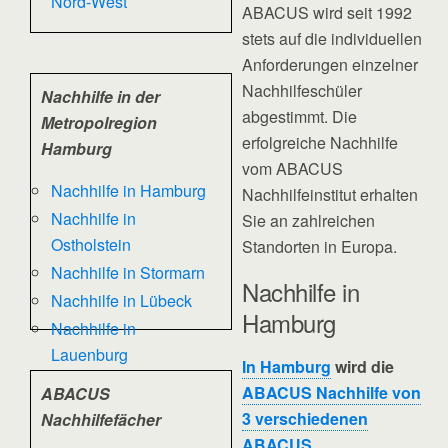
Nord-West
ABACUS wird seit 1992
stets auf die individuellen
Anforderungen einzelner
Nachhilfeschüler
Nachhilfe in der
abgestimmt. Die
Metropolregion
erfolgreiche Nachhilfe
Hamburg
vom ABACUS
Nachhilfe in Hamburg
Nachhilfeinstitut erhalten
Nachhilfe in
Sie an zahlreichen
Ostholstein
Standorten in Europa.
Nachhilfe in Stormarn
Nachhilfe in
Nachhilfe in Lübeck
Hamburg
Nachhilfe in
Lauenburg
In Hamburg
wird die
ABACUS Nachhilfe von
ABACUS
3 verschiedenen
Nachhilfefächer
ABACUS