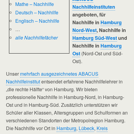
Mathe – Nachhilfe
Nachhilfeinstituten
Deutsch – Nachhilfe
angeboten, für
Englisch – Nachhilfe
Nachhilfe in
Hamburg
…
Nord-West
, Nachhilfe in
alle Nachhilfefächer
Hamburg Süd-West
und
Nachhilfe in
Hamburg
Ost
(Nord-Ost und Süd-
Ost).
Unser
mehrfach ausgezeichnetes ABACUS
Nachhilfeinstitut
entsendet erfahrene Nachhilfelehrer in
„die rechte Hälfte“ von Hamburg. Wir bieten
professionelle Nachhilfe in Hamburg-Nord, in Hamburg-
Ost und in Hamburg-Süd. Zusätzlich unterstützen wir
Schüler aller Klassen, Altersgruppen und Schulformen an
verschiedenen Standorten der Metropolregion Hamburg.
Die Nachhilfe vor Ort in
Hamburg
,
Lübeck
,
Kreis