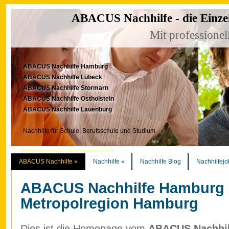
ABACUS Nachhilfe - die Einze
Mit professionel
ABACUS Nachhilfe Hamburg
ABACUS Nachhilfe Lübeck
ABACUS Nachhilfe Stormarn
ABACUS Nachhilfe Ostholstein
ABACUS Nachhilfe Lauenburg
Nachhilfe für Schule, Berufsschule und Studium
ABACUS Nachhilfe
»
Nachhilfe
»
Nachhilfe Blog
Nachhilfejo
ABACUS Nachhilfe Hamburg
Metropolregion Hamburg
Dies ist die Homepage vom
ABACUS Nachhilf