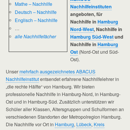
Mathe – Nachhilfe
Nachhilfeinstituten
Deutsch – Nachhilfe
angeboten, für
Englisch – Nachhilfe
Nachhilfe in
Hamburg
…
Nord-West
, Nachhilfe in
alle Nachhilfefächer
Hamburg Süd-West
und
Nachhilfe in
Hamburg
Ost
(Nord-Ost und Süd-
Ost).
Unser
mehrfach ausgezeichnetes ABACUS
Nachhilfeinstitut
entsendet erfahrene Nachhilfelehrer in
„die rechte Hälfte“ von Hamburg. Wir bieten
professionelle Nachhilfe in Hamburg-Nord, in Hamburg-
Ost und in Hamburg-Süd. Zusätzlich unterstützen wir
Schüler aller Klassen, Altersgruppen und Schulformen an
verschiedenen Standorten der Metropolregion Hamburg.
Die Nachhilfe vor Ort in
Hamburg
,
Lübeck
,
Kreis