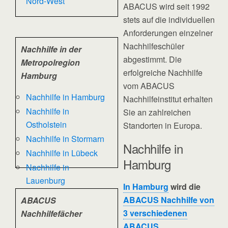
Nord-West
ABACUS wird seit 1992
stets auf die individuellen
Anforderungen einzelner
Nachhilfeschüler
Nachhilfe in der
abgestimmt. Die
Metropolregion
erfolgreiche Nachhilfe
Hamburg
vom ABACUS
Nachhilfe in Hamburg
Nachhilfeinstitut erhalten
Nachhilfe in
Sie an zahlreichen
Ostholstein
Standorten in Europa.
Nachhilfe in Stormarn
Nachhilfe in
Nachhilfe in Lübeck
Hamburg
Nachhilfe in
Lauenburg
In Hamburg
wird die
ABACUS Nachhilfe von
ABACUS
3 verschiedenen
Nachhilfefächer
ABACUS