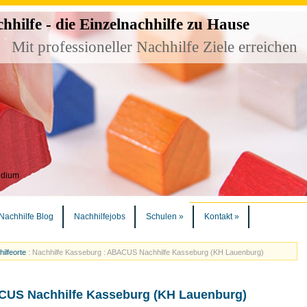
ilfe - die Einzelnachhilfe zu Hause
Mit professioneller Nachhilfe Ziele erreichen
udium
Nachhilfe Blog
Nachhilfejobs
Schulen
»
Kontakt
»
ilfeorte
:
Nachhilfe Kasseburg : ABACUS Nachhilfe Kasseburg (KH Lauenburg)
ACUS Nachhilfe Kasseburg (KH Lauenburg)