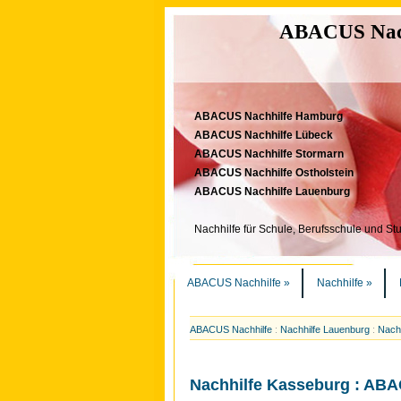
ABACUS Nachh
ABACUS Nachhilfe Hamburg
ABACUS Nachhilfe Lübeck
ABACUS Nachhilfe Stormarn
ABACUS Nachhilfe Ostholstein
ABACUS Nachhilfe Lauenburg
Nachhilfe für Schule, Berufsschule und St
ABACUS Nachhilfe
»
Nachhilfe
»
ABACUS Nachhilfe
:
Nachhilfe Lauenburg
:
Nachh
Nachhilfe Kasseburg : AB