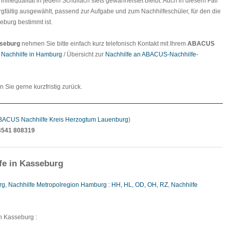
hilfequalität in jedem Schulfach stets gewährleistet bleibt. Auch in diesem Fall
rgfältig ausgewählt, passend zur Aufgabe und zum Nachhilfeschüler, für den die
eburg bestimmt ist.
sseburg
nehmen Sie bitte einfach kurz telefonisch Kontakt mit Ihrem
ABACUS
r
Nachhilfe in Hamburg
/ Übersicht zur
Nachhilfe an ABACUS-Nachhilfe-
en Sie gerne kurzfristig zurück.
BACUS Nachhilfe Kreis Herzogtum Lauenburg
)
4541 808319
fe in Kasseburg
rg
,
Nachhilfe Metropolregion Hamburg : HH, HL, OD, OH, RZ
,
Nachhilfe
in Kasseburg :