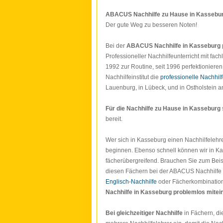
ABACUS Nachhilfe zu Hause in Kassebu
Der gute Weg zu besseren Noten!
Bei der
ABACUS Nachhilfe in Kasseburg
Professioneller Nachhilfeunterricht mit fac
1992 zur Routine, seit 1996 perfektionieren
Nachhilfeinstitut die
professionelle Nachhil
Lauenburg, in Lübeck, und in Ostholstein a
Für die Nachhilfe zu Hause in Kasseburg
bereit.
Wer sich in Kasseburg einen Nachhilfelehre
beginnen. Ebenso schnell können wir in Kas
fächerübergreifend. Brauchen Sie zum Beisp
diesen Fächern bei der ABACUS Nachhilfe ko
Englisch-Nachhilfe
oder Fächerkombinatio
Nachhilfe in Kasseburg
problemlos mitei
Bei gleichzeitiger Nachhilfe
in Fächern, di