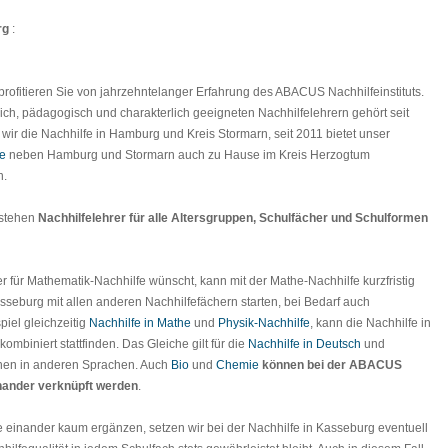
rg
:
profitieren Sie von jahrzehntelanger Erfahrung des ABACUS Nachhilfeinstituts.
hlich, pädagogisch und charakterlich geeigneten Nachhilfelehrern gehört seit
 wir die Nachhilfe in Hamburg und Kreis Stormarn, seit 2011 bietet unser
fe
neben Hamburg und Stormarn auch zu Hause im Kreis Herzogtum
n.
stehen
Nachhilfelehrer für alle Altersgruppen, Schulfächer und Schulformen
r für Mathematik-Nachhilfe wünscht, kann mit der Mathe-Nachhilfe kurzfristig
seburg mit allen anderen Nachhilfefächern starten, bei Bedarf auch
iel gleichzeitig
Nachhilfe in Mathe
und
Physik-Nachhilfe
, kann die Nachhilfe in
mbiniert stattfinden. Das Gleiche gilt für die
Nachhilfe in Deutsch
und
nen in anderen Sprachen. Auch
Bio
und
Chemie
können bei der
ABACUS
nander verknüpft werden
.
e einander kaum ergänzen, setzen wir bei der Nachhilfe in Kasseburg eventuell