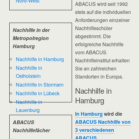
Nord-West
ABACUS wird seit 1992
stets auf die individuellen
Anforderungen einzelner
Nachhilfeschüler
Nachhilfe in der
abgestimmt. Die
Metropolregion
erfolgreiche Nachhilfe
Hamburg
vom ABACUS
Nachhilfe in Hamburg
Nachhilfeinstitut erhalten
Nachhilfe in
Sie an zahlreichen
Ostholstein
Standorten in Europa.
Nachhilfe in Stormarn
Nachhilfe in
Nachhilfe in Lübeck
Hamburg
Nachhilfe in
Lauenburg
In Hamburg
wird die
ABACUS Nachhilfe von
ABACUS
3 verschiedenen
Nachhilfefächer
ABACUS