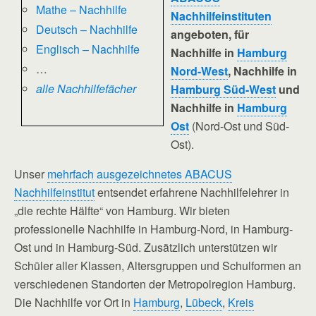
Mathe – Nachhilfe
Nachhilfeinstituten
Deutsch – Nachhilfe
angeboten, für
Englisch – Nachhilfe
Nachhilfe in
Hamburg
…
Nord-West
, Nachhilfe in
alle Nachhilfefächer
Hamburg Süd-West
und
Nachhilfe in
Hamburg
Ost
(Nord-Ost und Süd-
Ost).
Unser
mehrfach ausgezeichnetes ABACUS
Nachhilfeinstitut
entsendet erfahrene Nachhilfelehrer in
„die rechte Hälfte“ von Hamburg. Wir bieten
professionelle Nachhilfe in Hamburg-Nord, in Hamburg-
Ost und in Hamburg-Süd. Zusätzlich unterstützen wir
Schüler aller Klassen, Altersgruppen und Schulformen an
verschiedenen Standorten der Metropolregion Hamburg.
Die Nachhilfe vor Ort in
Hamburg
,
Lübeck
,
Kreis