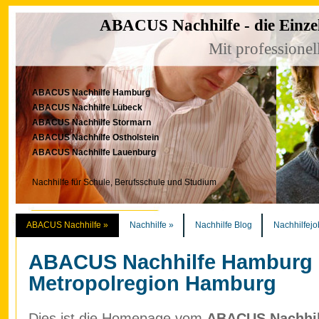
ABACUS Nachhilfe - die Einze
Mit professionel
ABACUS Nachhilfe Hamburg
ABACUS Nachhilfe Lübeck
ABACUS Nachhilfe Stormarn
ABACUS Nachhilfe Ostholstein
ABACUS Nachhilfe Lauenburg
Nachhilfe für Schule, Berufsschule und Studium
ABACUS Nachhilfe
»
Nachhilfe
»
Nachhilfe Blog
Nachhilfejo
ABACUS Nachhilfe Hamburg
Metropolregion Hamburg
Dies ist die Homepage vom
ABACUS Nachhilf