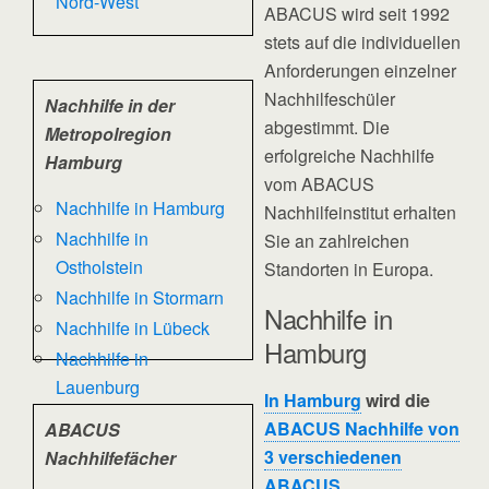
Nord-West
ABACUS wird seit 1992
stets auf die individuellen
Anforderungen einzelner
Nachhilfeschüler
Nachhilfe in der
abgestimmt. Die
Metropolregion
erfolgreiche Nachhilfe
Hamburg
vom ABACUS
Nachhilfe in Hamburg
Nachhilfeinstitut erhalten
Nachhilfe in
Sie an zahlreichen
Ostholstein
Standorten in Europa.
Nachhilfe in Stormarn
Nachhilfe in
Nachhilfe in Lübeck
Hamburg
Nachhilfe in
Lauenburg
In Hamburg
wird die
ABACUS Nachhilfe von
ABACUS
3 verschiedenen
Nachhilfefächer
ABACUS