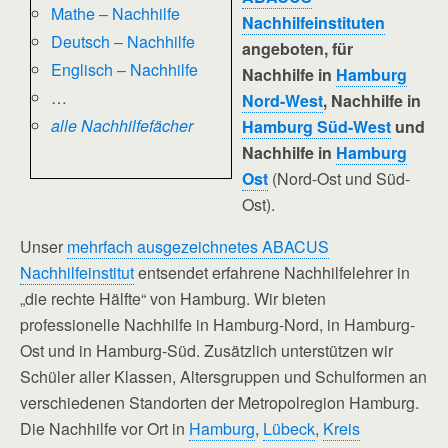
Mathe – Nachhilfe
Nachhilfeinstituten
Deutsch – Nachhilfe
angeboten, für
Englisch – Nachhilfe
Nachhilfe in
Hamburg
…
Nord-West
, Nachhilfe in
alle Nachhilfefächer
Hamburg Süd-West
und
Nachhilfe in
Hamburg
Ost
(Nord-Ost und Süd-
Ost).
Unser
mehrfach ausgezeichnetes ABACUS
Nachhilfeinstitut
entsendet erfahrene Nachhilfelehrer in
„die rechte Hälfte“ von Hamburg. Wir bieten
professionelle Nachhilfe in Hamburg-Nord, in Hamburg-
Ost und in Hamburg-Süd. Zusätzlich unterstützen wir
Schüler aller Klassen, Altersgruppen und Schulformen an
verschiedenen Standorten der Metropolregion Hamburg.
Die Nachhilfe vor Ort in
Hamburg
,
Lübeck
,
Kreis