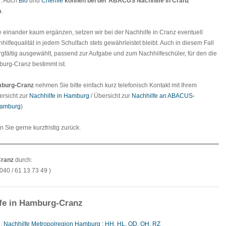
n. Auch
Bio
und
Chemie
können bei der
ABACUS Nachhilfe in Cranz
n
.
e einander kaum ergänzen, setzen wir bei der Nachhilfe in Cranz eventuell
hilfequalität in jedem Schulfach stets gewährleistet bleibt. Auch in diesem Fall
rgfältig ausgewählt, passend zur Aufgabe und zum Nachhilfeschüler, für den die
burg-Cranz bestimmt ist.
mburg-Cranz
nehmen Sie bitte einfach kurz telefonisch Kontakt mit Ihrem
ersicht zur
Nachhilfe in Hamburg
/ Übersicht zur
Nachhilfe an ABACUS-
Hamburg
)
en Sie gerne kurzfristig zurück.
Cranz
durch:
040 / 61 13 73 49 )
fe in Hamburg-Cranz
g
,
Nachhilfe Metropolregion Hamburg : HH, HL, OD, OH, RZ