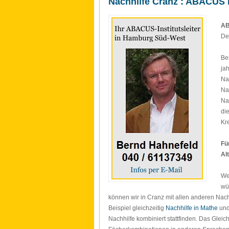
Nachhilfe Cranz : ABACUS 
AB
De
Be
ja
Na
Na
Na
di
Kr
Fü
Al
We
wü
können wir in Cranz mit allen anderen Nach
Beispiel gleichzeitig
Nachhilfe in Mathe
un
Nachhilfe kombiniert stattfinden. Das Gleiche