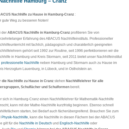
Nachhilfe Hamburg – Cranz
ACUS Nachhilfe zu Hause in Hamburg-Cranz
:
r gute Weg zu besseren Noten!
i der
ABACUS Nachhilfe in Hamburg-Cranz
profitieren Sie von
hrzehntelanger Erfahrung des ABACUS Nachhilfeinstituts. Professioneller
chhilfeunterricht mit fachlich, pädagogisch und charakterlich geeigneten
chhilfelehrern gehört seit 1992 zur Routine, seit 1996 perfektionieren wir die
chhilfe in Hamburg und Kreis Stormarn, seit 2011 bietet unser Nachhilfeinstitut
e
professionelle Nachhilfe
neben Hamburg und Stormarn auch zu Hause im
eis Herzogtum Lauenburg, in Lübeck, und in Ostholstein an.
r die Nachhilfe zu Hause in Cranz
stehen
Nachhilfelehrer für alle
tersgruppen, Schulfächer und Schulformen
bereit.
r sich in Hamburg-Cranz einen Nachhilfelehrer für Mathematik-Nachhilfe
nscht, kann mit der Mathe-Nachhilfe kurzfristig beginnen. Ebenso schnell
hilfefächern starten, bei Bedarf auch fächerübergreifend. Brauchen Sie zum
d
Physik-Nachhilfe
, kann die Nachhilfe in diesen Fächern bei der ABACUS
 gilt für die
Nachhilfe in Deutsch
und
Englisch-Nachhilfe
oder