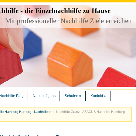
ilfe - die Einzelnachhilfe zu Hause
Mit professioneller Nachhilfe Ziele erreichen
udium
Nachhilfe Blog
Nachhilfejobs
Schulen
»
Kontakt
»
lfe Hamburg Harburg
:
Nachhilfeorte
:
Nachhilfe Cranz : ABACUS Nachhilfe Hamburg –