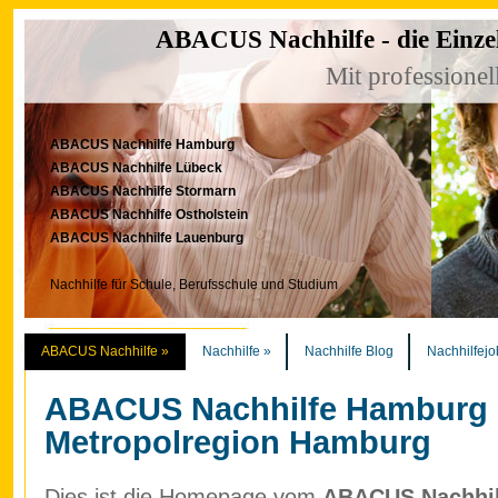
ABACUS Nachhilfe - die Einze
Mit professionel
ABACUS Nachhilfe Hamburg
ABACUS Nachhilfe Lübeck
ABACUS Nachhilfe Stormarn
ABACUS Nachhilfe Ostholstein
ABACUS Nachhilfe Lauenburg
Nachhilfe für Schule, Berufsschule und Studium
ABACUS Nachhilfe
»
Nachhilfe
»
Nachhilfe Blog
Nachhilfejo
ABACUS Nachhilfe Hamburg
Metropolregion Hamburg
Dies ist die Homepage vom
ABACUS Nachhilf